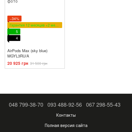
−34%
Гарантия 12 месяцев +2 месяца в подарок
5
4
AirPods Max (sky blue)
MGYL3RU/A
20 925 грн
31 500 грн
048 799-38-70
093 488-92-56
067 298-55-43
Контакты
Полная версия сайта