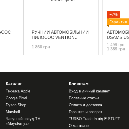
−7%
Гарантия 
АСОС
РУЧНИЙ АВТОМОБІЛЬНИЙ
АВТОМОБ
ПИЛОСОС VENTION
USAMS US-
IR PUMP
CORDLESS CAR VACUUM
HANDHEL
1 499 грн
1 866 грн
CLEANER FOLDABLE TYPE
CLEANER 
1 389 грн
BLUE (KRAL0)
Каталог
Клиентам
Техника Apple
Вход в личный кабинет
Google Pixel
Полезные статьи
Dyson Shop
Оплата и доставка
Marshall
Гарантия и возврат
Чавунний посуд ТМ
TURBO Trade-In від E-STUFF
«Maysternya»
О магазине