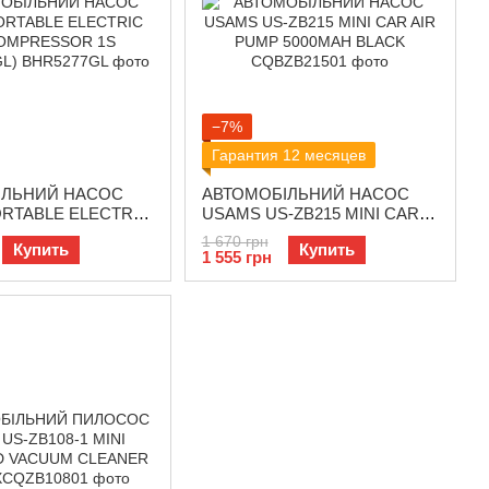
−7%
Гарантия 12 месяцев
ІЛЬНИЙ НАСОС
АВТОМОБІЛЬНИЙ НАСОС
ORTABLE ELECTRIC
USAMS US-ZB215 MINI CAR
RESSOR 1S
AIR PUMP 5000MAH BLACK
1 670 грн
Купить
Купить
L)
1 555 грн