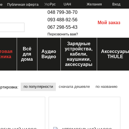
Укр
Рус
UAH
Желания
Вход
ие
Публичная оферта
048 799-38-70
093 488-92-56
Мой заказ
067 298-55-43
Перезвонить вам?
Зарядные
Всё
устройства,
товая
Аудио
Аксессуар
для
кабели,
хника
Видео
THULE
дома
наушники,
аксессуары
по популярности
сначала дешевле
по названию
ртировка: