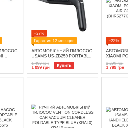
−27%
Гарантия 12 месяцев
−22%
ПИЛОСОС
АВТОМОБІЛЬНИЙ ПИЛОСОС
АВТОМОБ
NI
USAMS US-ZB259 PORTABLE
XIAOMI P
HANDHELD FOLDING
AIR COMP
1 499 грн
2 299 грн
Купить
S WHITE
VACUUM CLEANER --YAJ
(BHR5277G
1 099 грн
1 799 грн
SERIES BLACK