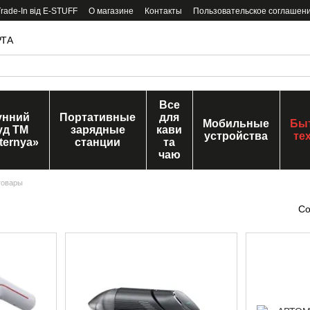
ade-In від E-STUFF
О магазине
Контакты
Пользовательское соглашен
РТА
Все
унний
Портативные
для
Мобильные
Бы
уд ТМ
зарядные
кави
устройства
те
ternya»
станции
та
чаю
товары
Со