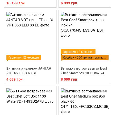
(OCORB60I4UW.S3.SA.SSA_B
18 199 грн
6 999 грн
ST)
Гарантия 12 месяцев
Гарантия 12 месяцев
Кэшбэк - 500 грн на покупку КБТ
Витяжка з нахилом JANTAR
Вытяжка встраиваемая Best
VRT 650 LED 60 BL
Chef Smart box 1000 inox 74
4 689 грн
8 099 грн