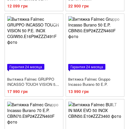
(CVXN55.E0P2#ZZZN491F)
12 099 грн
22 900 грн
Гарантия 24 месяца
Гарантия 24 месяца
Вытяжка Falmec GRUPPO
Витяжка Falmec Gruppo
INCASSO TOUCH VISION 50
Incasso Burano 50 E.P.
P.E. INOX
17 990 грн
13 990 грн