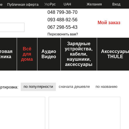
Укр
Рус
UAH
Желания
Вход
ие
Публичная оферта
048 799-38-70
093 488-92-56
Мой заказ
067 298-55-43
Перезвонить вам?
Зарядные
Всё
устройства,
товая
Аудио
Аксессуар
для
кабели,
хника
Видео
THULE
дома
наушники,
аксессуары
по популярности
сначала дешевле
по названию
ртировка: