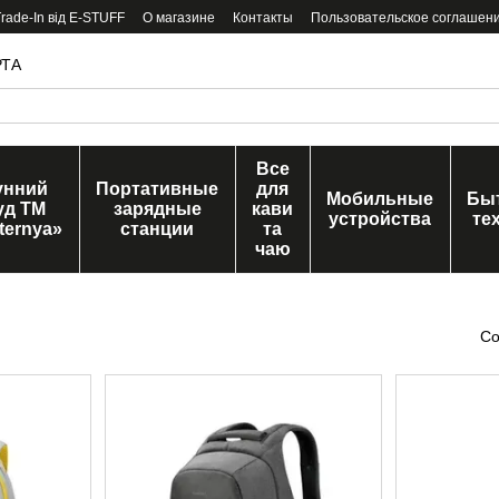
ade-In від E-STUFF
О магазине
Контакты
Пользовательское соглашен
РТА
Все
унний
Портативные
для
Мобильные
Бы
уд ТМ
зарядные
кави
устройства
те
ternya»
станции
та
чаю
Со