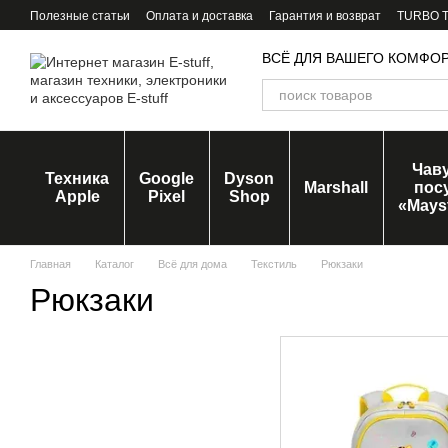
Перейти к основному контенту
Полезные статьи
Оплата и доставка
Гарантия и возврат
TURBO Tr
ВСЁ ДЛЯ ВАШЕГО КОМФО
Чав
Техника
Google
Dyson
Marshall
пос
Apple
Pixel
Shop
«Mays
Главная
Каталог
Всё для дома
Текстиль
Рюкзаки
Рюкзаки