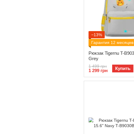
−13%
Гарантия 12 месяцев
Рюкзак Tigernu T-B903
Grey
1 499 грн
Купить
1 299 грн