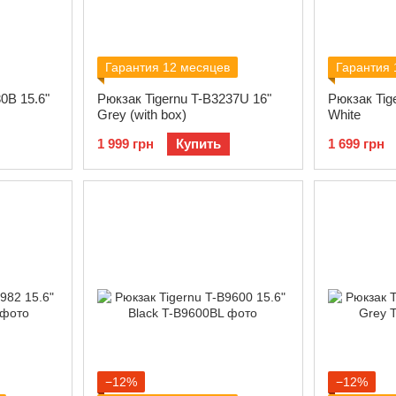
Гарантия 12 месяцев
Гарантия 
0B 15.6"
Рюкзак Tigernu T-B3237U 16"
Рюкзак Tige
Grey (with box)
White
1 999 грн
Купить
1 699 грн
−12%
−12%