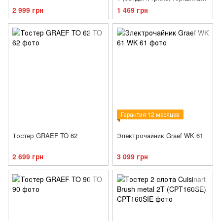
бельгійська вафля)
2 999 грн
1 469 грн
Гарантия 12 месяцев
Тостер GRAEF TO 62
Электрочайник Graef WK 61
2 699 грн
3 099 грн