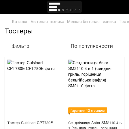
Каталог
Бытовая техника
Мелкая бытовая техника
Тост
Тостеры
Фильтр
По популярности
Гарантия 12 месяцев
Тостер Cuisinart CPT780E
Сендвічниця Astor SM2110 4 в
1 (сендвіч, гриль, горішниця,