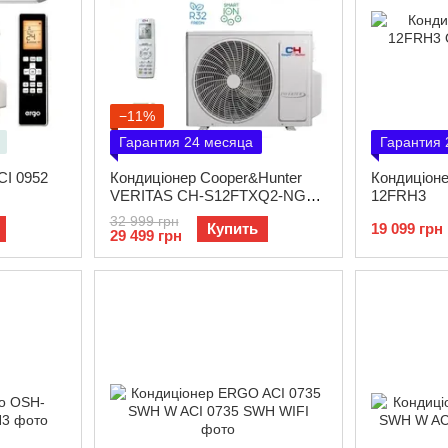
−11%
Гарантия 24 месяца
Гарантия 
I 0952
Кондиціонер Cooper&Hunter
Кондиціон
VERITAS CH-S12FTXQ2-NG
12FRH3
(INVERTER GEN VI)
32 999 грн
Купить
19 099 грн
29 499 грн