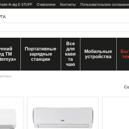
ade-In від E-STUFF
О магазине
Контакты
Пользовательское соглашен
РТА
Все
унний
Портативные
для
Мобильные
Бы
уд ТМ
зарядные
кави
устройства
те
ternya»
станции
та
чаю
ционеры
Со