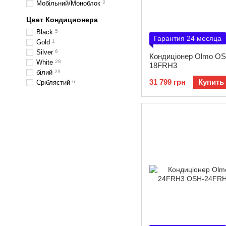
Мобільний/Моноблок
2
Цвет Кондиционера
Black
5
Гарантия 24 месяца
Gold
1
Silver
6
Кондиціонер Olmo OS
White
28
18FRH3
білий
29
31 799 грн
Купить
Сріблястий
6