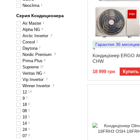
Neoclima
1
Серия Кондиционера
Air Master
1
Alpha NG
4
Arctic Invertor
2
Consol
1
Гарантия 36 месяцев
Daytona
7
Nordic Premium
3
Кондиціонер ERGO AC
Prima Plus
6
CHW
Supreme
12
18 999 грн
Купить
Veritas NG
4
Vip Invertor
2
Winner Invertor
1
12
14
9
7
18
6
08
1
10
1
14
1
24
1
07
3