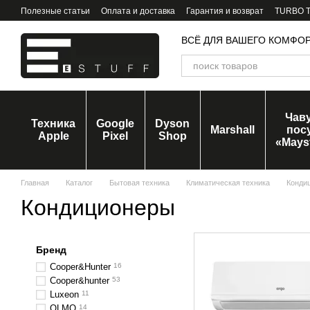
Перейти к основному контенту
Полезные статьи
Оплата и доставка
Гарантия и возврат
TURBO Tr
ВСЁ ДЛЯ ВАШЕГО КОМФО
Чав
Техника
Google
Dyson
Marshall
пос
Apple
Pixel
Shop
«Mays
Главная
Каталог
Бытовая техника
Климатическая техника
Конди
Кондиционеры
Бренд
Cooper&Hunter
16
Cooper&hunter
53
Luxeon
11
OLMO
14