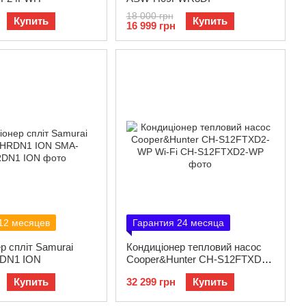
18 000 грн
Купить
Купить
16 999 грн
12 месяцев
Гарантия 24 месяца
р спліт Samurai
Кондиціонер тепловий насос
DN1 ION
Cooper&Hunter CH-S12FTXD2-
WP Wi-Fi
Купить
32 299 грн
Купить