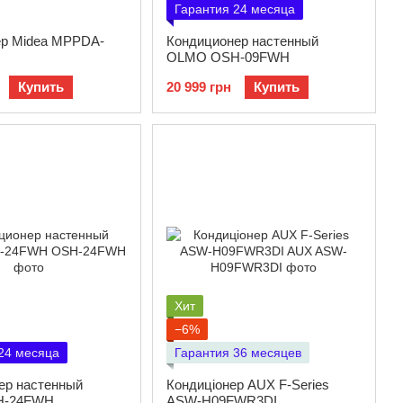
Гарантия 24 месяца
ер Midea MPPDA-
Кондиционер настенный
OLMO OSH-09FWH
Купить
20 999 грн
Купить
Хит
−6%
24 месяца
Гарантия 36 месяцев
ер настенный
Кондиціонер AUX F-Series
H-24FWH
ASW-H09FWR3DI