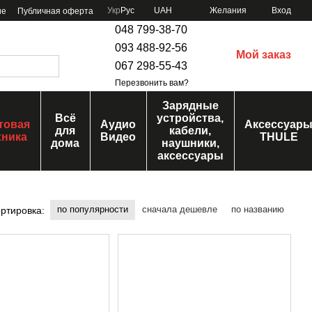
Укр
Рус
UAH
Желания
Вход
ие
Публичная оферта
048 799-38-70
093 488-92-56
Мой заказ
067 298-55-43
Перезвонить вам?
Зарядные
Всё
устройства,
товая
Аудио
Аксессуар
для
кабели,
хника
Видео
THULE
дома
наушники,
аксессуары
по популярности
сначала дешевле
по названию
ртировка: