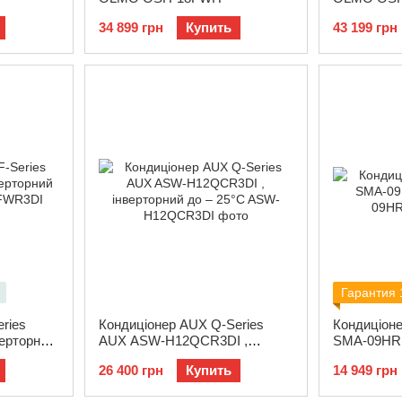
34 899 грн
Купить
43 199 грн
Гарантия 
ries
Кондиціонер AUX Q-Series
Кондиціоне
ерторний
AUX ASW-H12QCR3DI ,
SMA-09HR
інверторний до – 25°C
26 400 грн
Купить
14 949 грн