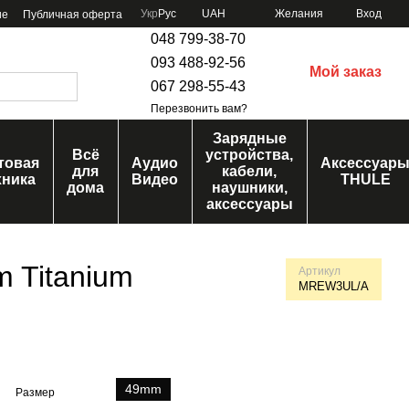
Укр
Рус
UAH
Желания
Вход
ие
Публичная оферта
048 799-38-70
093 488-92-56
Мой заказ
067 298-55-43
Перезвонить вам?
Зарядные
Всё
устройства,
товая
Аудио
Аксессуар
для
кабели,
хника
Видео
THULE
дома
наушники,
аксессуары
m Titanium
Артикул
MREW3UL/A
49mm
Размер