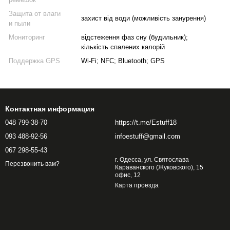
Защита от влаги
захист від води (можливість занурення)
и пыли
Мониторинг
відстеження фаз сну (будильник);
кількість спалених калорій
Поддержка GPS
Wi-Fi; NFC; Bluetooth; GPS
Контактная информация
048 799-38-70
https://t.me/Estuff18
093 488-92-56
infoestuff@gmail.com
067 298-55-43
г. Одесса, ул. Святослава
Перезвонить вам?
Караванского (Жуковского), 15
офис, 12
Карта проезда