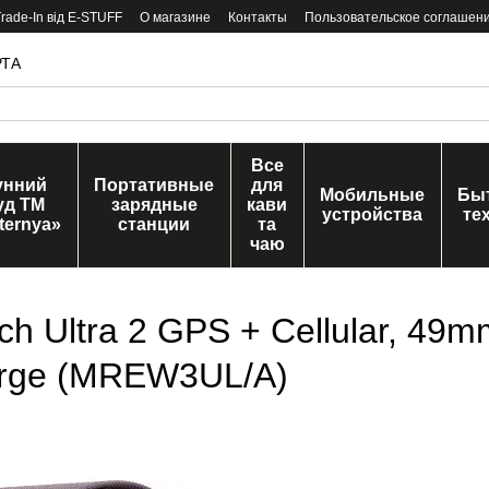
ade-In від E-STUFF
О магазине
Контакты
Пользовательское соглашен
РТА
Все
унний
Портативные
для
Мобильные
Бы
уд ТМ
зарядные
кави
устройства
те
ternya»
станции
та
чаю
 Ultra 2 GPS + Cellular, 49m
Large (MREW3UL/A)