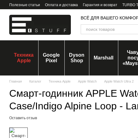
Перейти к основному контенту
Полезные статьи
Оплата и доставка
Гарантия и возврат
TURBO Tr
ВСЁ ДЛЯ ВАШЕГО КОМФО
Чав
Техника
Google
Dyson
Marshall
пос
Apple
Pixel
Shop
«Mays
Главная
Каталог
Техника Apple
Apple Watch
Apple Watch Ultra 2
Смарт-годинник APPLE Watch
Case/Indigo Alpine Loop - 
Оставить отзыв