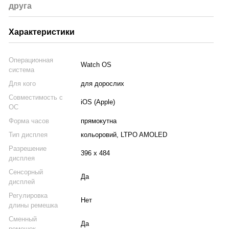
друга
Характеристики
Операционная
Watch OS
система
Для кого
для дорослих
Совместимость с
iOS (Apple)
ОС
Форма часов
прямокутна
Тип дисплея
кольоровий, LTPO AMOLED
Разрешение
396 х 484
дисплея
Сенсорный
Да
дисплей
Регулировка
Нет
длины ремешка
Сменный
Да
ремешок