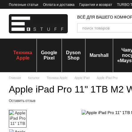
Перейти к основному контенту
Полезные статьи
Оплата и доставка
Гарантия и возврат
TURBO Tr
ВСЁ ДЛЯ ВАШЕГО КОМФО
Чав
Техника
Google
Dyson
Marshall
пос
Apple
Pixel
Shop
«Mays
Главная
Каталог
Техника Apple
Apple iPad
Apple iPad Pro
Apple iPad Pro 11" 1TB M2 
Оставить отзыв