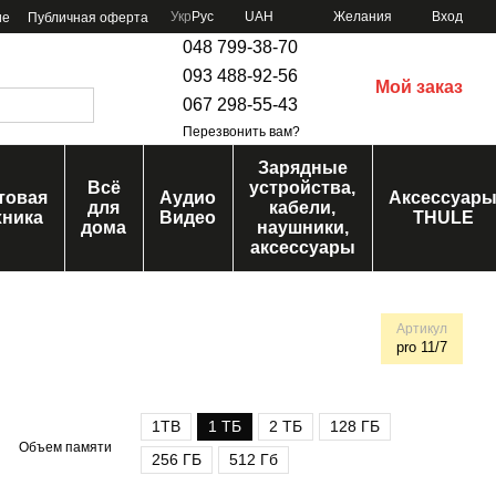
Укр
Рус
UAH
Желания
Вход
ие
Публичная оферта
048 799-38-70
093 488-92-56
Мой заказ
067 298-55-43
Перезвонить вам?
Зарядные
Всё
устройства,
товая
Аудио
Аксессуар
для
кабели,
хника
Видео
THULE
дома
наушники,
аксессуары
Артикул
pro 11/7
1TB
1 ТБ
2 ТБ
128 ГБ
Объем памяти
256 ГБ
512 Гб