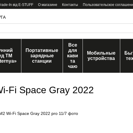
ade-In від E-STUFF
О магазине
Контакты
Пользовательское соглашен
РТА
Все
унний
Портативные
для
Мобильные
Бы
уд ТМ
зарядные
кави
устройства
те
ternya»
станции
та
чаю
Wi-Fi Space Gray 2022