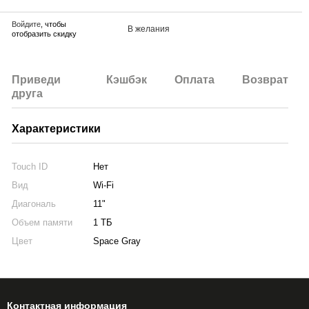
Войдите
, чтобы
В желания
отобразить скидку
Приведи
Кэшбэк
Оплата
Возврат
друга
Характеристики
Touch ID
Нет
Вид
Wi-Fi
Диагональ
11"
Объем памяти
1 ТБ
Цвет
Space Gray
Контактная информация