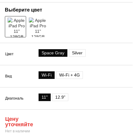
Выберите цвет
Space Gray
Silver
Цвет
Wi-Fi
Wi-Fi + 4G
Вид
11"
12.9"
Диагональ
Цену
уточняйте
Нет в наличии