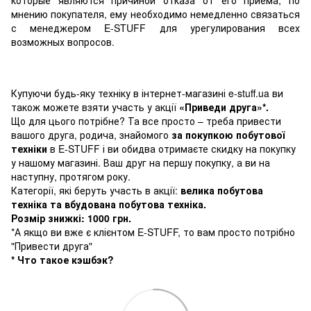
мнению покупателя, ему необходимо немедленно связаться
с менеджером E-STUFF для урегулирования всех
возможных вопросов.
Купуючи будь-яку техніку в інтернет-магазині e-stuff.ua ви
також можете взяти участь у акції
«Приведи друга»*.
Що для цього потрібне? Та все просто – треба привести
вашого друга, родича, знайомого
за покупкою побутової
техніки
в E-STUFF і ви обидва отримаєте скидку на покупку
у нашому магазині. Ваш друг на першу покупку, а ви на
наступну, протягом року.
Категорії, які беруть участь в акції:
велика побутова
техніка та вбудована побутова техніка.
Розмір знижкі: 1000 грн.
*А якщо ви вже є клієнтом E-STUFF, то вам просто потрібно
"Привести друга"
* Что такое кэшбэк?