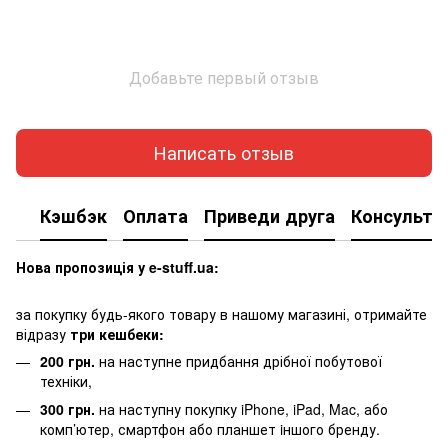
Добавьте первый отзыв
Написать отзыв
Кэшбэк
Оплата
Приведи друга
Консульта
Нова пропозиція у e-stuff.ua:
за покупку будь-якого товару в нашому магазині, отримайте
відразу
три кешбеки:
200 грн.
на наступне придбання дрібної побутової
техніки,
300 грн.
на наступну покупку iPhone, iPad, Mac, або
комп’ютер, смартфон або планшет iншого бренду.