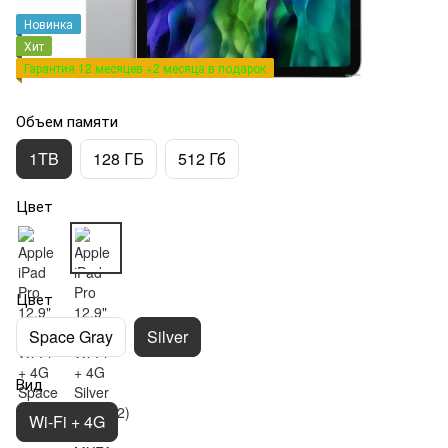
Новинка
Хит
Гарантия 12 месяцев +2 месяца в подарок
Объем памяти
1TB
128 ГБ
512 Гб
Цвет
Цвет
Space Gray
Silver
Вид
Wi-Fi + 4G