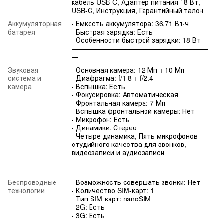
кабель USB-C, Адаптер питания 18 Вт,
USB-C, Инструкция, Гарантийный талон
Аккумуляторная
- Емкость аккумулятора: 36,71 Вт·ч
батарея
- Быстрая зарядка: Есть
- Особенности быстрой зарядки: 18 Вт
————————————————————
—
Звуковая
- Основная камера: 12 Мп + 10 Мп
система и
- Диафрагма: f/1.8 + f/2.4
камера
- Вспышка: Есть
- Фокусировка: Автоматическая
- Фронтальная камера: 7 Мп
- Вспышка фронтальной камеры: Нет
- Микрофон: Есть
- Динамики: Стерео
- Четыре динамика, Пять микрофонов
студийного качества для звонков,
видеозаписи и аудиозаписи
————————————————————
—
Беспроводные
- Возможность совершать звонки: Нет
технологии
- Количество SIM-карт: 1
- Тип SIM-карт: nanoSIM
- 2G: Есть
- 3G: Есть