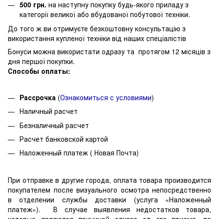
500 грн.
на наступну покупку будь-якого приладу з
категорії великої або вбудованої побутової техніки.
До того ж ви отримуєте безкоштовну консультацію з
використання купленої техніки від наших спеціалістів
Бонуси можна використати одразу та протягом 12 місяців з
дня першої покупки.
Способы оплаты:
Рассрочка
(
О
знакомиться с условиями
)
Наличный расчет
Безналичный расчет
Расчет банковской картой
Наложенный платеж ( Новая Почта)
При отправке в другие города, оплата товара производится
покупателем после визуального осмотра непосредственно
в отделении службы доставки (услуга «Наложенный
платеж»). В случае выявления недостатков товара,
которые являются причиной отказа от его приема, по