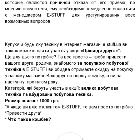
которые являются причиной отказа от его приема, по
мнению покупателя, ему необходимо немедленно связаться
с менеджером E-STUFF для урегулирования всех
возможных вопросов.
Купуючи будь-яку техніку в інтернет-магазині e-stuff.ua ви
також можете взяти участь у акції
«Приведи друга»*.
Що для цього потрібне? Та все просто – треба привести
вашого друга, родича, знайомого
за покупкою побутової
техніки
в E-STUFF і ви обидва отримаєте скидку на покупку
у нашому магазині. Ваш друг на першу покупку, а ви на
наступну, протягом року.
Категорії, які беруть участь в акції:
велика побутова
техніка та вбудована побутова техніка.
Розмір знижкі: 1000 грн.
*А якщо ви вже є клієнтом E-STUFF, то вам просто потрібно
"Привести друга"
* Что такое кэшбэк?