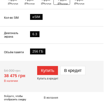
eSIM
Кол-во SIM
Диагональ
6.3
экрана
256 ГБ
Объём памяти
Купить
В кредит
54 000 грн
38 475 грн
Купить в кредит
В наличии
Войдите
, чтобы
В желания
отобразить скидку