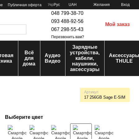
Укр
Рус
UAH
Желания
Вход
ие
Публичная оферта
048 799-38-70
093 488-92-56
Мой заказ
067 298-55-43
Перезвонить вам?
Зарядные
Всё
устройства,
товая
Аудио
Аксессуар
для
кабели,
хника
Видео
THULE
дома
наушники,
аксессуары
Артикул
17 256GB Sage E-SIM
Выберите цвет