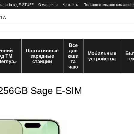
ade-In від E-STUFF
О магазине
Контакты
Пользовательское соглашен
РТА
Все
унний
Портативные
для
Мобильные
Бы
уд ТМ
зарядные
кави
устройства
те
ternya»
станции
та
чаю
 256GB Sage E-SIM