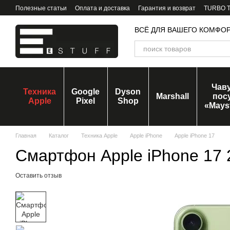
Перейти к основному контенту
Полезные статьи
Оплата и доставка
Гарантия и возврат
TURBO Tr
ВСЁ ДЛЯ ВАШЕГО КОМФО
Чав
Техника
Google
Dyson
Marshall
пос
Apple
Pixel
Shop
«Mays
Главная
Каталог
Техника Apple
Apple iPhone
Apple iPhone 17
Смартфон Apple iPhone 17
Оставить отзыв