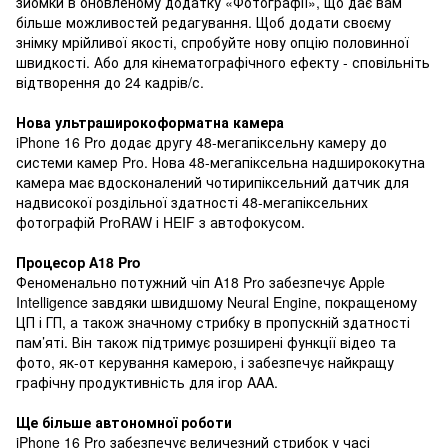
зйомки в оновленому додатку «Фотографії», що дає вам
більше можливостей редагування. Щоб додати своєму
знімку мрійливої ​​якості, спробуйте нову опцію половинної
швидкості. Або для кінематографічного ефекту - сповільніть
відтворення до 24 кадрів/с.
Нова ультраширокоформатна камера
iPhone 16 Pro додає другу 48-мегапіксельну камеру до
системи камер Pro. Нова 48-мегапіксельна надширококутна
камера має вдосконалений чотирипіксельний датчик для
надвисокої роздільної здатності 48-мегапіксельних
фотографій ProRAW і HEIF з автофокусом.
Процесор А18 Pro
Феноменально потужний чіп A18 Pro забезпечує Apple
Intelligence завдяки швидшому Neural Engine, покращеному
ЦП і ГП, а також значному стрибку в пропускній здатності
пам’яті. Він також підтримує розширені функції відео та
фото, як-от керування камерою, і забезпечує найкращу
графічну продуктивність для ігор AAA.
Ще більше автономної роботи
iPhone 16 Pro забезпечує величезний стрибок у часі