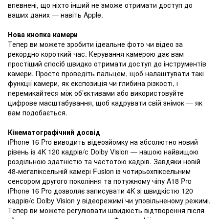
впевнені, що ніхто інший не зможе отримати доступ до
ваших даних — навіть Apple.
Нова кнопка камери
Тепер ви можете зробити ідеальне фото чи відео за
рекордно короткий час. Керування камерою дає вам
простіший спосіб швидко отримати доступ до інструментів
камери. Просто проведіть пальцем, щоб налаштувати такі
функції камери, як експозиція чи глибина різкості, і
перемикайтеся між об’єктивами або використовуйте
цифрове масштабування, щоб кадрувати свій знімок — як
вам подобається.
Кінематографічний досвід
iPhone 16 Pro виводить відеозйомку на абсолютно новий
рівень із 4K 120 кадрів/с Dolby Vision — нашою найвищою
роздільною здатністю та частотою кадрів. Завдяки новій
48-мегапіксельній камері Fusion із чотирьохпіксельним
сенсором другого покоління та потужному чіпу A18 Pro
iPhone 16 Pro дозволяє записувати 4K зі швидкістю 120
кадрів/с Dolby Vision у відеорежимі чи уповільненому режимі.
Тепер ви можете регулювати швидкість відтворення після