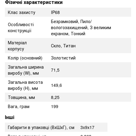
Фізичні характеристики
Клас захисту
IP68
Безрамковий, Пило/
Особливості
вологозахищений, З великим
конструкції
екраном, Тонкий
Матеріал
Скло, Титан
корпусу
Колір (основний)
Золотистий
Загальна ширина
71,5
виробу (W), мм
Загальна висота
149,6
виробу (H), мм
Товщина, мм
8,25
Вага, грам
199
Інші
Габарити в упаковці (ВхШхГ), см
3x9x17