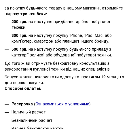
за покупку будь-якого товару в нашому магазині, отримайте
відразу
три кешбеки:
200 грн.
на наступне придбання дрібної побутової
техніки,
300 грн.
на наступну покупку iPhone, iPad, Mac, або
комп’ютер, смартфон або планшет iншого бренду.
500 грн.
на наступну покупку будь-якого приладу з
категорії великої або вбудованої побутової техніки.
До того ж ви отримуєте безкоштовну консультацію з
використання купленої техніки від наших спеціалістів
Бонуси можна використати одразу та протягом 12 місяців з
дня першої покупки.
Способы оплаты:
Рассрочка
(
О
знакомиться с условиями
)
Наличный расчет
Безналичный расчет
Расчет банковской картой