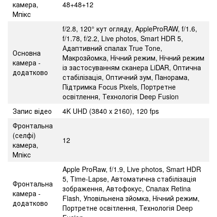
камера,
48+48+12
Мпікс
f/2.8, 120° кут огляду, AppleProRAW, f/1.6,
f/1.78, f/2.2, Live photos, Smart HDR 5,
Адаптивний спалах True Tone,
Основна
Макрозйомка, Нічний режим, Нічний режим
камера -
із застосуванням сканера LiDAR, Оптична
додатково
стабілізація, Оптичний зум, Панорама,
Підтримка Focus Pixels, Портретне
освітлення, Технологія Deep Fusion
Запис відео
4K UHD (3840 x 2160), 120 fps
Фронтальна
(селфі)
12
камера,
Мпікс
Apple ProRaw, f/1.9, Live photos, Smart HDR
5, Time-Lapse, Автоматична стабілізація
Фронтальна
зображення, Автофокус, Спалах Retina
камера -
Flash, Уповільнена зйомка, Нічний режим,
додатково
Портретне освітлення, Технологія Deep