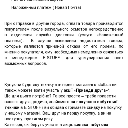
Наложенный платеж ( Новая Почта)
При отправке в другие города, оплата товара производится
покупателем после визуального осмотра непосредственно
в отделении службы доставки (услуга «Наложенный
платеж»). В случае выявления недостатков товара,
которые являются причиной отказа от его приема, по
мнению покупателя, ему необходимо немедленно связаться
с менеджером E-STUFF для урегулирования всех
возможных вопросов.
Купуючи будь-яку техніку в інтернет-магазині e-stuff.ua ви
також можете взяти участь у акції
«Приведи друга»*.
Що для цього потрібне? Та все просто – треба привести
вашого друга, родича, знайомого
за покупкою побутової
техніки
в E-STUFF і ви обидва отримаєте скидку на покупку
у нашому магазині. Ваш друг на першу покупку, а ви на
наступну, протягом року.
Категорії, які беруть участь в акції:
велика побутова