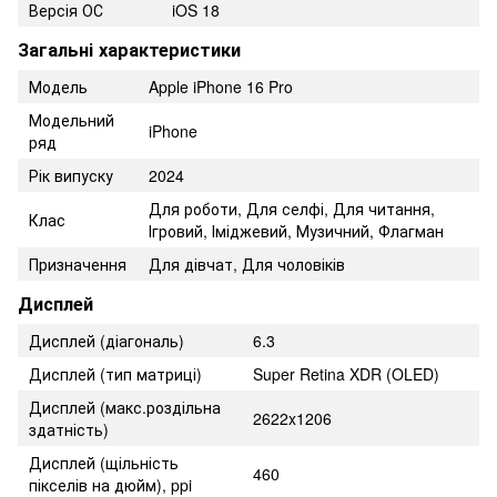
Версія ОС
iOS 18
Загальні характеристики
Модель
Apple iPhone 16 Pro
Модельний
iPhone
ряд
Рік випуску
2024
Для роботи, Для селфі, Для читання,
Клас
Ігровий, Іміджевий, Музичний, Флагман
Призначення
Для дівчат, Для чоловіків
Дисплей
Дисплей (діагональ)
6.3
Дисплей (тип матриці)
Super Retina XDR (OLED)
Дисплей (макс.роздільна
2622x1206
здатність)
Дисплей (щільність
460
пікселів на дюйм), ppi