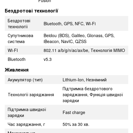
Fusion
Бездротові технології
Бездротові
Bluetooth, GPS, NFC, Wi-Fi
технології
Супутникова
Beidou (BDS), Galileo, Glonass, GPS,
система
iBeacon, NavIC, QZSS
Wi-FI
802.11 a/b/g/n/ac/ax/be, Технологія MIMO
Bluetooth
v5.3
Живлення
Акумулятор (тип)
Lithium-Ion, Незнімний
Підтримка бездротового
Технології заряджання
заряджання, Функція швидкої
зарядки
Підтримка швидкої
Fast charge
зарядки
Час заряджання, г
50% за 30 хв.