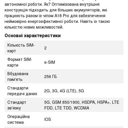
автономної роботи. Як? Оптимізована внутрішня
конструкція підходить для більших акумуляторів, які
працюють разом із чіпом A18 Pro для забезпечення
неймовірно енергоефективної роботи. Навіть із такою
кількістю нових можливостей.
Основні характеристики
Кількість SIM-
2
карт
Формат SIM-
e-SIM
карти
Вбудована
256 ГБ
пам'ять
Стандарти
2G, 3G, 4G (LTE), 5G
передачі даних
Cтандарт
5G, GSM 850/1900, HSDPA, HSPA+, LTE
зв'язку
FDD, LTE TDD, WCDMA
Операційна
iOS
система