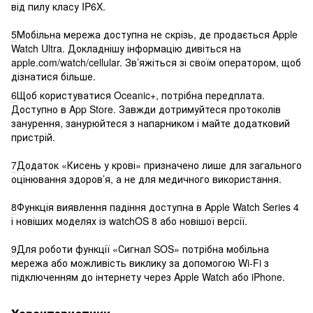
від пилу класу IP6X.
5
Мобільна мережа доступна не скрізь, де продається Apple
Watch Ultra. Докладнішу інформацію дивіться на
apple.com/watch/cellular. Зв’яжіться зі своїм оператором, щоб
дізнатися більше.
6
Щоб користуватися Oceanic+, потрібна передплата.
Доступно в App Store. Завжди дотримуйтеся протоколів
занурення, занурюйтеся з напарником і майте додатковий
пристрій.
7
Додаток «Кисень у крові» призначено лише для загального
оцінювання здоров’я, а не для медичного використання.
8
Функція виявлення падіння доступна в Apple Watch Series 4
і новіших моделях із watchOS 8 або новішої версії.
9
Для роботи функції «Сигнал SOS» потрібна мобільна
мережа або можливість виклику за допомогою Wi-Fi з
підключенням до інтернету через Apple Watch або iPhone.