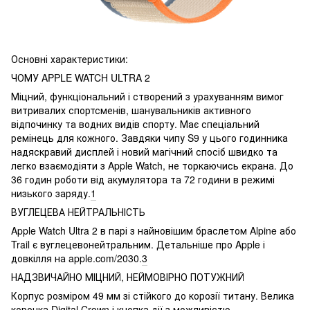
Основні характеристики:
ЧОМУ APPLE WATCH ULTRA 2
Міцний, функціональний і створений з урахуванням вимог
витривалих спортсменів, шанувальників активного
відпочинку та водних видів спорту. Має спеціальний
ремінець для кожного. Завдяки чипу S9 у цього годинника
надяскравий дисплей і новий магічний спосіб швидко та
легко взаємодіяти з Apple Watch, не торкаючись екрана. До
36 годин роботи від акумулятора та 72 години в режимі
низького заряду.
1
ВУГЛЕЦЕВА НЕЙТРАЛЬНІСТЬ
Apple Watch Ultra 2 в парі з найновішим браслетом Alpine або
Trail є вуглецевонейтральним. Детальніше про Apple і
довкілля на apple.com/2030.
3
НАДЗВИЧАЙНО МІЦНИЙ, НЕЙМОВІРНО ПОТУЖНИЙ
Корпус розміром 49 мм зі стійкого до корозії титану. Велика
коронка Digital Crown і кнопка дії з можливістю