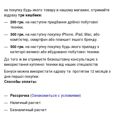
за покупку будь-якого товару в нашому магазині, отримайте
відразу
три кешбеки:
200 грн.
на наступне придбання дрібної побутової
техніки,
300 грн.
на наступну покупку iPhone, iPad, Mac, або
комп’ютер, смартфон або планшет iншого бренду.
500 грн.
на наступну покупку будь-якого приладу з
категорії великої або вбудованої побутової техніки.
До того ж ви отримуєте безкоштовну консультацію з
використання купленої техніки від наших спеціалістів
Бонуси можна використати одразу та протягом 12 місяців з
дня першої покупки.
Способы оплаты:
Рассрочка
(
О
знакомиться с условиями
)
Наличный расчет
Безналичный расчет