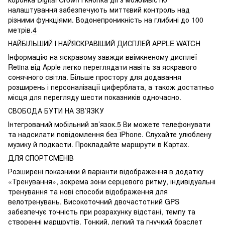
налаштування забезпечують миттєвий контроль над
різними функціями. Водонепроникність на глибині до 100
метрів.
4
НАЙБІЛЬШИЙ І НАЙЯСКРАВІШИЙ ДИСПЛЕЙ APPLE WATCH
Інформацію на яскравому завжди ввімкненому дисплеї
Retina від Apple легко переглядати навіть за яскравого
сонячного світла. Більше простору для додавання
розширень і персоналізації циферблата, а також достатньо
місця для перегляду шести показників одночасно.
СВОБОДА БУТИ НА ЗВ’ЯЗКУ
Інтегрований мобільний зв’язок.
5
Ви можете телефонувати
та надсилати повідомлення без iPhone. Слухайте улюблену
музику й подкасти. Прокладайте маршрути в Картах.
ДЛЯ СПОРТСМЕНІВ
Розширені показники й варіанти відображення в додатку
«Тренування», зокрема зони серцевого ритму, індивідуальні
тренування та нові способи відображення для
велотренувань. Високоточний двочастотний GPS
забезпечує точність при розрахунку відстані, темпу та
створенні маршрутів. Тонкий, легкий та гнучкий браслет