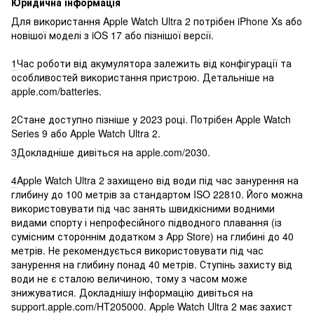
Юридична інформація
Для використання Apple Watch Ultra 2 потрібен iPhone Xs або
новішої моделі з iOS 17 або пізнішої версії.
1
Час роботи від акумулятора залежить від конфігурації та
особливостей використання пристрою. Детальніше на
apple.com/batteries.
2
Стане доступно пізніше у 2023 році. Потрібен Apple Watch
Series 9 або Apple Watch Ultra 2.
3
Докладніше дивіться на apple.com/2030.
4
Apple Watch Ultra 2 захищено від води під час занурення на
глибину до 100 метрів за стандартом ISO 22810. Його можна
використовувати під час занять швидкісними водними
видами спорту і непрофесійного підводного плавання (із
сумісним стороннім додатком з App Store) на глибині до 40
метрів. Не рекомендується використовувати під час
занурення на глибину понад 40 метрів. Ступінь захисту від
води не є сталою величиною, тому з часом може
знижуватися. Докладнішу інформацію дивіться на
support.apple.com/HT205000. Apple Watch Ultra 2 має захист