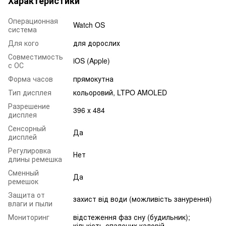
Характеристики
Операционная
Watch OS
система
Для кого
для дорослих
Совместимость
iOS (Apple)
с ОС
Форма часов
прямокутна
Тип дисплея
кольоровий, LTPO AMOLED
Разрешение
396 х 484
дисплея
Сенсорный
Да
дисплей
Регулировка
Нет
длины ремешка
Сменный
Да
ремешок
Защита от
захист від води (можливість занурення)
влаги и пыли
Мониторинг
відстеження фаз сну (будильник);
кількість спалених калорій