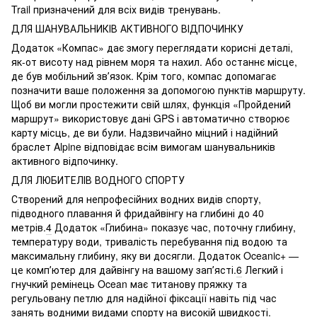
Trail призначений для всіх видів тренувань.
ДЛЯ ШАНУВАЛЬНИКІВ АКТИВНОГО ВІДПОЧИНКУ
Додаток «Компас» дає змогу переглядати корисні деталі,
як-от висоту над рівнем моря та нахил. Або останнє місце,
де був мобільний звʼязок. Крім того, компас допомагає
позначити ваше положення за допомогою пунктів маршруту.
Щоб ви могли простежити свій шлях, функція «Пройдений
маршрут» використовує дані GPS і автоматично створює
карту місць, де ви були. Надзвичайно міцний і надійний
браслет Alpine відповідає всім вимогам шанувальників
активного відпочинку.
ДЛЯ ЛЮБИТЕЛІВ ВОДНОГО СПОРТУ
Створений для непрофесійних водних видів спорту,
підводного плавання й фридайвінгу на глибині до 40
метрів.
4
Додаток «Глибина» показує час, поточну глибину,
температуру води, тривалість перебування під водою та
максимальну глибину, яку ви досягли. Додаток Oceanic+ —
це компʼютер для дайвінгу на вашому запʼясті.
6
Легкий і
гнучкий ремінець Ocean має титанову пряжку та
регульовану петлю для надійної фіксації навіть під час
занять водними видами спорту на високій швидкості.