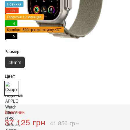
Новинка
−11%
Гарантия 12 месяцев
4
Кэшбэк - 500 грн на покупку КБТ
5
Размер
49mm
Цвет
В наличии
37 125 грн
41 850 грн