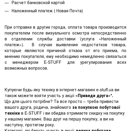
Расчет банковской картой
Наложенный платеж ( Новая Почта)
При отправке в другие города, оплата товара производится
покупателем после визуального осмотра непосредственно
в отделении службы доставки (услуга «Наложенный
платеж»). В случае выявления недостатков товара,
которые являются причиной отказа от его приема, по
мнению покупателя, ему необходимо немедленно связаться
с менеджером E-STUFF для урегулирования всех
возможных вопросов.
Купуючи будь-яку техніку в інтернет-магазині e-stuff.ua ви
також можете взяти участь у акції
«Приведи друга»*.
Що для цього потрібне? Та все просто – треба привести
вашого друга, родича, знайомого
за покупкою побутової
техніки
в E-STUFF і ви обидва отримаєте скидку на покупку
у нашому магазині. Ваш друг на першу покупку, а ви на
наступну, протягом року.
Категорії, які беруть участь в акції:
велика побутова