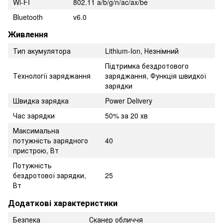
Wi-FI
802.11 a/b/g/n/ac/ax/be
Bluetooth
v6.0
Живлення
Тип акумулятора
Lithium-Ion, Незнімний
Підтримка бездротового
Технології заряджання
заряджання, Функція швидкої
зарядки
Швидка зарядка
Power Delivery
Час зарядки
50% за 20 хв
Максимальна
потужність зарядного
40
пристрою, Вт
Потужність
бездротової зарядки,
25
Вт
Додаткові характеристики
Безпека
Сканер обличчя