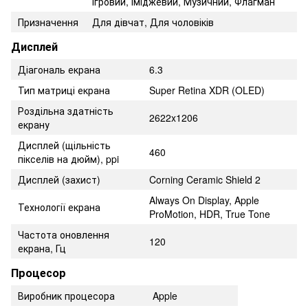
Ігровий, Іміджевий, Музичний, Флагман
Призначення
Для дівчат, Для чоловіків
Дисплей
Діагональ екрана
6.3
Тип матриці екрана
Super Retina XDR (OLED)
Роздільна здатність
2622x1206
екрану
Дисплей (щільність
460
пікселів на дюйм), ppi
Дисплей (захист)
Corning Ceramic Shield 2
Always On Display, Apple
Технології екрана
ProMotion, HDR, True Tone
Частота оновлення
120
екрана, Гц
Процесор
Виробник процесора
Apple