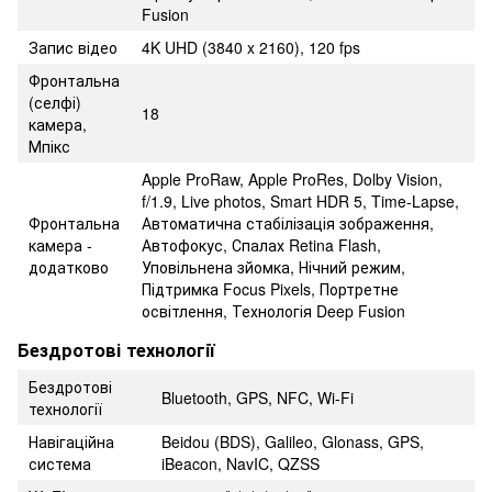
Fusion
Запис відео
4K UHD (3840 x 2160), 120 fps
Фронтальна
(селфі)
18
камера,
Мпікс
Apple ProRaw, Apple ProRes, Dolby Vision,
f/1.9, Live photos, Smart HDR 5, Time-Lapse,
Фронтальна
Автоматична стабілізація зображення,
камера -
Автофокус, Спалах Retina Flash,
додатково
Уповільнена зйомка, Нічний режим,
Підтримка Focus Pixels, Портретне
освітлення, Технологія Deep Fusion
Бездротові технології
Бездротові
Bluetooth, GPS, NFC, Wi-Fi
технології
Навігаційна
Beidou (BDS), Galileo, Glonass, GPS,
система
iBeacon, NavIC, QZSS