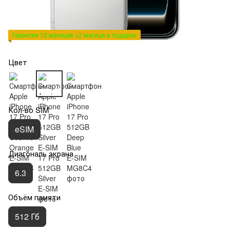
Гарантия 12 месяцев +2 месяца в подарок
Цвет
Кол-во SIM
eSIM
Диагональ экрана
6.3
Объём памяти
512 Гб