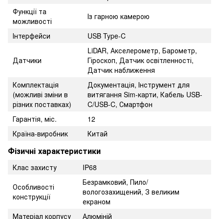
Функції та
Із гарною камерою
можливості
Інтерфейси
USB Type-C
LiDAR, Акселерометр, Барометр,
Датчики
Гіроскоп, Датчик освітленності,
Датчик наближення
Комплектація
Документація, Інструмент для
(можливі зміни в
витягання Sim-карти, Кабель USB-
різних поставках)
C/USB-C, Смартфон
Гарантія, міс.
12
Країна-виробник
Китай
Фізичні характеристики
Клас захисту
IP68
Безрамковий, Пило/
Особливості
вологозахищений, З великим
конструкції
екраном
Матеріал корпусу
Алюміній