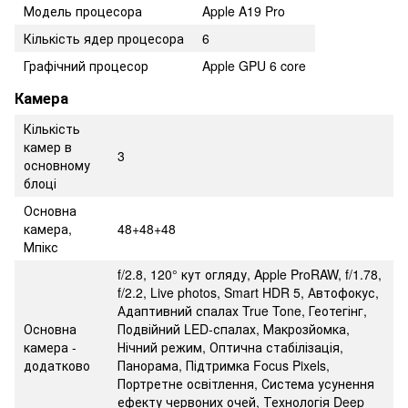
Модель процесора
Apple A19 Pro
Кількість ядер процесора
6
Графічний процесор
Apple GPU 6 core
Камера
Кількість
камер в
3
основному
блоці
Основна
камера,
48+48+48
Мпікс
f/2.8, 120° кут огляду, Apple ProRAW, f/1.78,
f/2.2, Live photos, Smart HDR 5, Автофокус,
Адаптивний спалах True Tone, Геотегінг,
Основна
Подвійний LED-спалах, Макрозйомка,
камера -
Нічний режим, Оптична стабілізація,
додатково
Панорама, Підтримка Focus Pixels,
Портретне освітлення, Система усунення
ефекту червоних очей, Технологія Deep