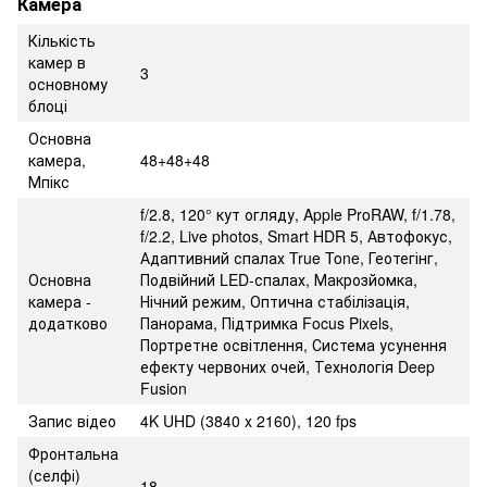
Камера
Кількість
камер в
3
основному
блоці
Основна
камера,
48+48+48
Мпікс
f/2.8, 120° кут огляду, Apple ProRAW, f/1.78,
f/2.2, Live photos, Smart HDR 5, Автофокус,
Адаптивний спалах True Tone, Геотегінг,
Основна
Подвійний LED-спалах, Макрозйомка,
камера -
Нічний режим, Оптична стабілізація,
додатково
Панорама, Підтримка Focus Pixels,
Портретне освітлення, Система усунення
ефекту червоних очей, Технологія Deep
Fusion
Запис відео
4K UHD (3840 x 2160), 120 fps
Фронтальна
(селфі)
18