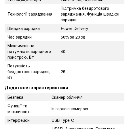
Підтримка бездротового
Технології заряджання
заряджання, Функція швидкої
зарядки
Швидка зарядка
Power Delivery
Час зарядки
50% за 20 хв
Максимальна
потужність зарядного
40
пристрою, Вт
Потужність
бездротової зарядки,
25
Вт
Додаткові характеристики
Безпека
Сканер обличчя
Функції та
Із гарною камерою
можливості
Інтерфейси
USB Type-C
LiDAR, Акселерометр, Барометр,