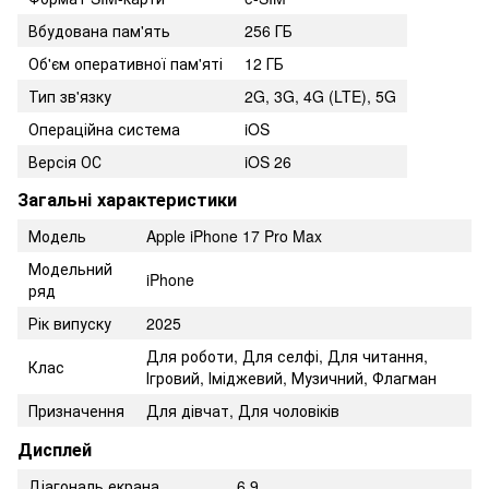
Вбудована пам'ять
256 ГБ
Об'єм оперативної пам'яті
12 ГБ
Тип зв'язку
2G, 3G, 4G (LTE), 5G
Операційна система
iOS
Версія ОС
iOS 26
Загальні характеристики
Модель
Apple iPhone 17 Pro Max
Модельний
iPhone
ряд
Рік випуску
2025
Для роботи, Для селфі, Для читання,
Клас
Ігровий, Іміджевий, Музичний, Флагман
Призначення
Для дівчат, Для чоловіків
Дисплей
Діагональ екрана
6.9