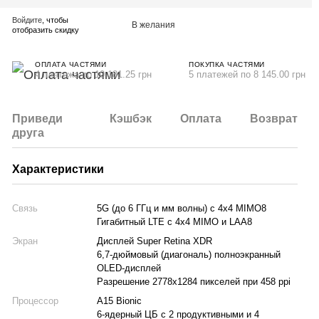
Войдите
, чтобы
В желания
отобразить скидку
ОПЛАТА ЧАСТЯМИ
ПОКУПКА ЧАСТЯМИ
4 платежа по 10 181.25 грн
5 платежей по 8 145.00 грн
Приведи
Кэшбэк
Оплата
Возврат
друга
Характеристики
Связь
5G (до 6 ГГц и мм волны) с 4x4 MIMO8
Гигабитный LTE с 4x4 MIMO и LAA8
Экран
Дисплей Super Retina XDR
6,7-дюймовый (диагональ) полноэкранный
OLED-дисплей
Разрешение 2778x1284 пикселей при 458 ppi
Процессор
A15 Bionic
6-ядерный ЦБ с 2 продуктивными и 4