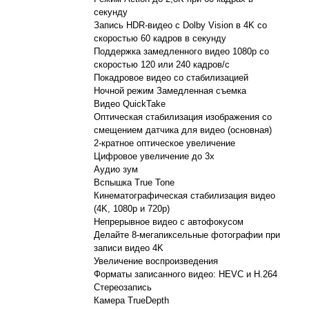
секунду
Запись HDR-видео с Dolby Vision в 4K со
скоростью 60 кадров в секунду
Поддержка замедленного видео 1080p со
скоростью 120 или 240 кадров/с
Покадровое видео со стабилизацией
Ночной режим Замедленная съемка
Видео QuickTake
Оптическая стабилизация изображения со
смещением датчика для видео (основная)
2-кратное оптическое увеличение
Цифровое увеличение до 3х
Аудио зум
Вспышка True Tone
Кинематографическая стабилизация видео
(4K, 1080p и 720p)
Непрерывное видео с автофокусом
Делайте 8-мегапиксельные фотографии при
записи видео 4K
Увеличение воспроизведения
Форматы записанного видео: HEVC и H.264
Стереозапись
Камера TrueDepth