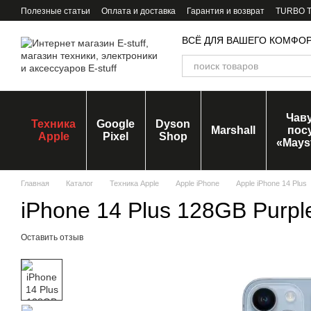
Перейти к основному контенту
Полезные статьи
Оплата и доставка
Гарантия и возврат
TURBO Tr
ВСЁ ДЛЯ ВАШЕГО КОМФО
Чав
Техника
Google
Dyson
Marshall
пос
Apple
Pixel
Shop
«Mays
Главная
Каталог
Техника Apple
Apple iPhone
Apple iPhone 14 Plus
iPhone 14 Plus 128GB Purpl
Оставить отзыв