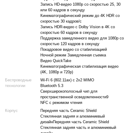
Запись HD-видео 1080p со скоростью 25, 30
или 60 кадров в секунду
Кинематографический режим до 4K HDR со
скоростью 30 кадров/с
Запись HDR-видео с Dolby Vision в 4K со
скоростью 60 кадров в секунду
Поддержка замедленного видео для 1080p со
скоростью 120 кадров в секунду
Покадровое видео со стабилизацией
Ночной режим Замедленная съемка
Видео QuickTake
Кинематографическая стабилизация видео
(4K, 1080p и 720p)
Беспроводные
Wi‑Fi 6 (802.11ax) с 2x2 MIMO
технологии
Bluetooth 5.3
Сверхширокополосный чип для
пространственной осведомленности9
NFC с режимом чтения
Корпус
Передняя часть Ceramic Shield
Стеклянная задняя и алюминиевый
дизайнПередняя часть Ceramic Shield
Стеклянная задняя часть и алюминиевый