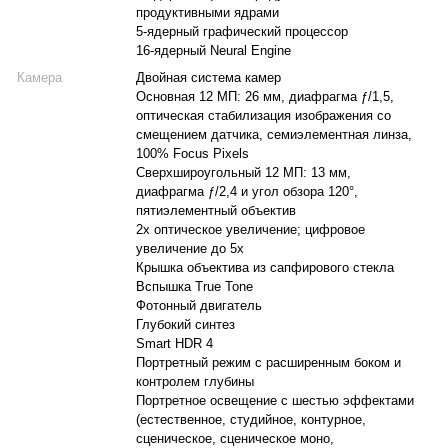
продуктивными ядрами
5-ядерный графический процессор
16-ядерный Neural Engine
Камера
Двойная система камер
Основная 12 МП: 26 мм, диафрагма ƒ/1,5,
оптическая стабилизация изображения со
смещением датчика, семиэлементная линза,
100% Focus Pixels
Сверхшироугольный 12 МП: 13 мм,
диафрагма ƒ/2,4 и угол обзора 120°,
пятиэлементный объектив
2x оптическое увеличение; цифровое
увеличение до 5x
Крышка объектива из сапфирового стекла
Вспышка True Tone
Фотонный двигатель
Глубокий синтез
Smart HDR 4
Портретный режим с расширенным боком и
контролем глубины
Портретное освещение с шестью эффектами
(естественное, студийное, контурное,
сценическое, сценическое моно,