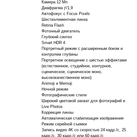
Камера 12 Мп
Диафрагма ƒ/1,9
Автофокус с Focus Pixels
Шестиэлементная линза
Retina Flash
Фотонный двигатель
Глубокий синтез
Smart HDR 4
Портретный режим с расширенным боком и
контролем глубины
Портретное освещение с шестью эффектами
(естественное, студийное, контурное,
сценическое, сценическое моно,
высококачественное моно)
Animoji и Memoji
Ночной режим
Фотографические стили
Широкий цветовой захват для фотографий и
Live Photos
Коррекция линзы
Автоматическая стабилизация изображения
Режим серийной съемки
Запись видео 4K со скоростью 24 кадр./с, 25
кадр./с, 30 кадр./с или 60 кадр./с