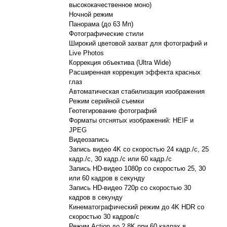
высококачественное моно)
Ночной режим
Панорама (до 63 Мп)
Фотографические стили
Широкий цветовой захват для фотографий и
Live Photos
Коррекция объектива (Ultra Wide)
Расширенная коррекция эффекта красных
глаз
Автоматическая стабилизация изображения
Режим серийной съемки
Геотегирование фотографий
Форматы отснятых изображений: HEIF и
JPEG
Видеозапись
Запись видео 4K со скоростью 24 кадр./с, 25
кадр./с, 30 кадр./с или 60 кадр./с
Запись HD-видео 1080p со скоростью 25, 30
или 60 кадров в секунду
Запись HD-видео 720p со скоростью 30
кадров в секунду
Кинематографический режим до 4K HDR со
скоростью 30 кадров/с
Режим Action до 2,8K при 60 кадрах в