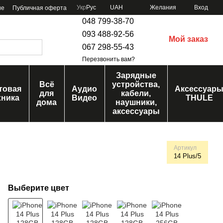
Укр
Рус
UAH
Желания
Вход
ие
Публичная оферта
048 799-38-70
093 488-92-56
Мой заказ
067 298-55-43
Перезвонить вам?
Зарядные
Всё
устройства,
товая
Аудио
Аксессуар
для
кабели,
хника
Видео
THULE
дома
наушники,
аксессуары
Артикул
14 Plus/5
Выберите цвет