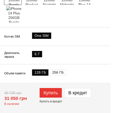
One SIM
Кол-во SIM
Диагональ
6.7
экрана
128 ГБ
256 ГБ
Объём памяти
Купить
В кредит
40 725 грн
31 050 грн
Купить в кредит
В наличии