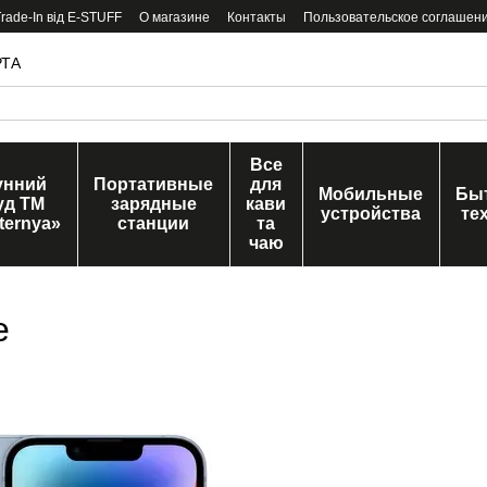
ade-In від E-STUFF
О магазине
Контакты
Пользовательское соглашен
РТА
Все
унний
Портативные
для
Мобильные
Бы
уд ТМ
зарядные
кави
устройства
те
ternya»
станции
та
чаю
e