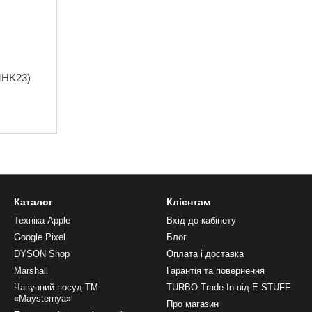
(MHK23)
Каталог
Клієнтам
Техніка Apple
Вхід до кабінету
Google Pixel
Блог
DYSON Shop
Оплата і доставка
Marshall
Гарантія та повернення
Чавунний посуд ТМ
TURBO Trade-In від E-STUFF
«Maysternya»
Про магазин