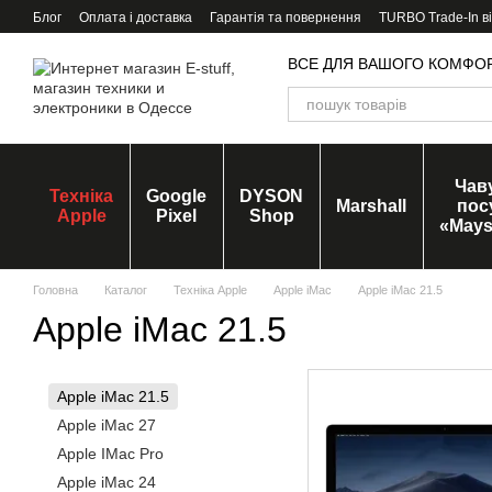
Перейти до основного контенту
Блог
Оплата і доставка
Гарантія та повернення
TURBO Trade-In в
ВСЕ ДЛЯ ВАШОГО КОМФО
Чав
Техніка
Google
DYSON
Marshall
пос
Apple
Pixel
Shop
«Mays
Головна
Каталог
Техніка Apple
Apple iMac
Apple iMac 21.5
Apple iMac 21.5
Apple iMac 21.5
Apple iMac 27
Apple IMac Pro
Apple iMac 24