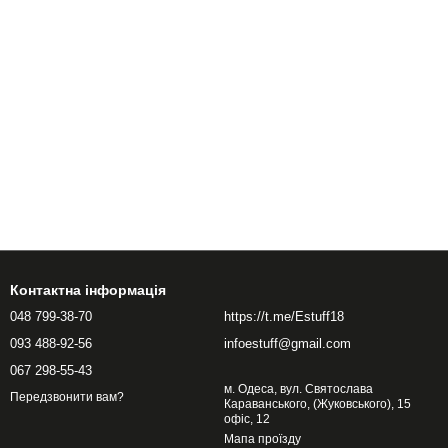
Контактна інформація
048 799-38-70
https://t.me/Estuff18
093 488-92-56
infoestuff@gmail.com
067 298-55-43
м. Одеса, вул. Святослава
Передзвонити вам?
Караванського, (Жуковського), 15
офіс, 12
Мапа проїзду