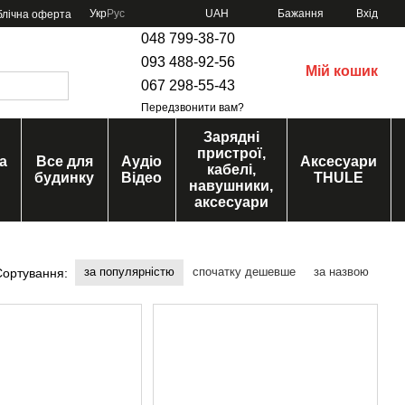
Укр
Рус
UAH
Бажання
Вхід
блічна оферта
048 799-38-70
093 488-92-56
Мій кошик
067 298-55-43
Передзвонити вам?
Зарядні
пристрої,
а
Все для
Аудіо
Аксесуари
кабелі,
будинку
Відео
THULE
навушники,
аксесуари
за популярністю
спочатку дешевше
за назвою
Сортування: