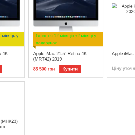
1 місяць у
Гарантія 12 місяців +2 місяці у
подарунок
a 4K
Apple iMac 21.5" Retina 4K
Apple iMac
(MRT42) 2019
Ціну уточ
85 500 грн
Купити