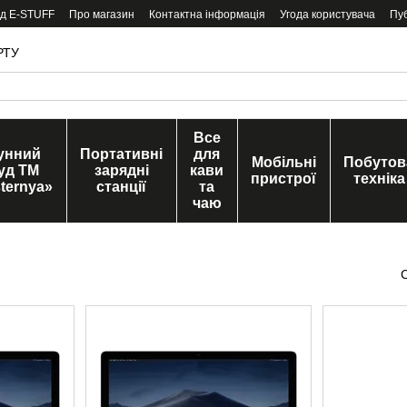
ід E-STUFF
Про магазин
Контактна інформація
Угода користувача
Пу
РТУ
Все
унний
Портативні
для
Мобільні
Побутов
уд ТМ
зарядні
кави
пристрої
техніка
ternya»
станції
та
чаю