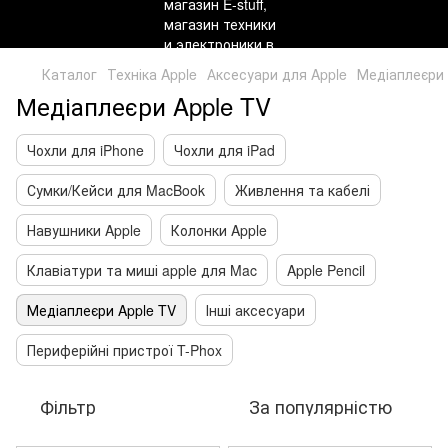
Каталог
Техніка Apple
Аксесуари для Apple
Медіаплеєри 
Медіаплеєри Apple TV
Чохли для iPhone
Чохли для iPad
Сумки/Кейси для MacBook
Живлення та кабелі
Навушники Apple
Колонки Apple
Клавіатури та миші apple для Mac
Apple Pencil
Медіаплеєри Apple TV
Інші аксесуари
Периферійні пристрої T-Phox
Фільтр
За популярністю