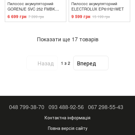
Пилосос акумуляторний
Пилосос акумуляторний
GORENJE SVC 252 FMBK
ELECTROLUX EP61H21WET
(VC3931-GS)
6 699 грн
9 599 грн
7 399 грн
15 199 грн
Показати ще 17 товарів
Назад
Вперед
1
з 2
048 799-38-70
093 488-92-56
067 298-55-43
Контактна інформація
Повна версія сайту