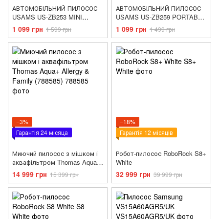
АВТОМОБІЛЬНИЙ ПИЛОСОС
АВТОМОБІЛЬНИЙ ПИЛОСОС
USAMS US-ZB253 MINI
USAMS US-ZB259 PORTABLE
HANDHELD VACUUM
HANDHELD FOLDING
1 099 грн
1 099 грн
1 599 грн
1 499 грн
CLEANER LEJ SERIES
VACUUM CLEANER --YAJ
WHITE
SERIES BLACK
−3%
−18%
Гарантія 24 місяца
Гарантія 12 місяців
Миючий пилосос з мішком і
Робот-пилосос RoboRock S8+
аквафільтром Thomas Aqua+
White
Allergy & Family (788585)
14 999 грн
32 999 грн
15 399 грн
39 999 грн