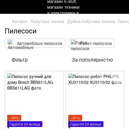
Каталог
Побутова техніка
Дрібна побутова техніка
Пило
Пилесоси
Автомобільні пилососи
Робот-пилососи
Фільтр
За популярністю
−30%
−31%
Гарантія 24 місяца
Гарантія 24 місяца