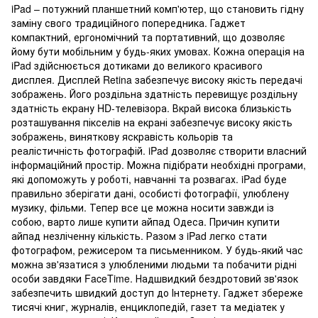
iPad – потужний планшетний комп'ютер, що становить гідну
заміну свого традиційного попередника. Гаджет
компактний, ергономічний та портативний, що дозволяє
йому бути мобільним у будь-яких умовах. Кожна операція на
iPad здійснюється дотиками до великого красивого
дисплея. Дисплей Retina забезпечує високу якість передачі
зображень. Його роздільна здатність перевищує роздільну
здатність екрану HD-телевізора. Вкрай висока близькість
розташування пікселів на екрані забезпечує високу якість
зображень, виняткову яскравість кольорів та
реалістичність фотографій. iPad дозволяє створити власний
інформаційний простір. Можна підібрати необхідні програми,
які допоможуть у роботі, навчанні та розвагах. iPad буде
правильно зберігати дані, особисті фотографії, улюблену
музику, фільми. Тепер все це можна носити завжди із
собою, варто лише купити айпад Одеса. Причин купити
айпад незліченну кількість. Разом з iPad легко стати
фотографом, режисером та письменником. У будь-який час
можна зв'язатися з улюбленими людьми та побачити рідні
особи завдяки FaceTime. Надшвидкий бездротовий зв'язок
забезпечить швидкий доступ до Інтернету. Гаджет збереже
тисячі книг, журналів, енциклопедій, газет та медіатек у