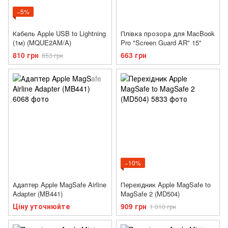
−5%
Кабель Apple USB to Lightning
Плівка прозора для MacBook
(1м) (MQUE2AM/A)
Pro "Screen Guard AR" 15"
810 грн
663 грн
853 грн
−10%
Адаптер Apple MagSafe Airline
Перехідник Apple MagSafe to
Adapter (MB441)
MagSafe 2 (MD504)
Ціну уточнюйте
909 грн
1 010 грн