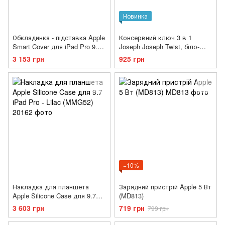
Новинка
Обкладинка - підставка Apple
Консервний ключ 3 в 1
Smart Cover для iPad Pro 9.7"
Joseph Joseph Twist, біло-
- Lilac (MMG72)
зелений (20172)
3 153 грн
925 грн
−10%
Накладка для планшета
Зарядний пристрій Apple 5 Вт
Apple Silicone Case для 9.7
(MD813)
iPad Pro - Lilac (MMG52)
3 603 грн
719 грн
799 грн