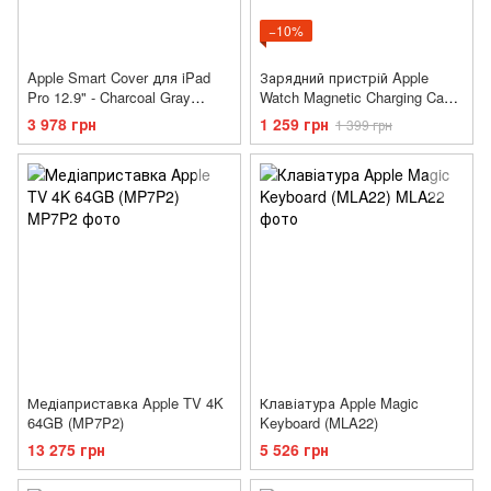
−10%
Apple Smart Cover для iPad
Зарядний пристрій Apple
Pro 12.9" - Charcoal Gray
Watch Magnetic Charging Cable
(MK0L2ZM/A)
1м (MKLG2)
3 978 грн
1 259 грн
1 399 грн
Медіаприставка Apple TV 4K
Клавіатура Apple Magic
64GB (MP7P2)
Keyboard (MLA22)
13 275 грн
5 526 грн