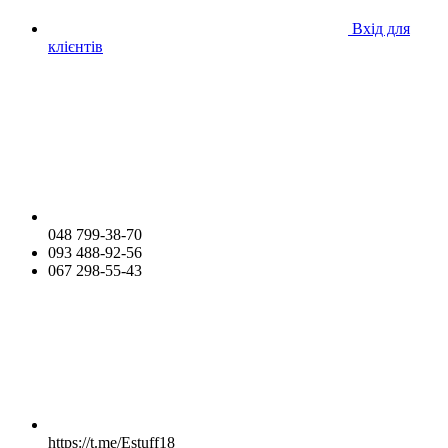
Вхід для
клієнтів
048 799-38-70
093 488-92-56
067 298-55-43
https://t.me/Estuff18