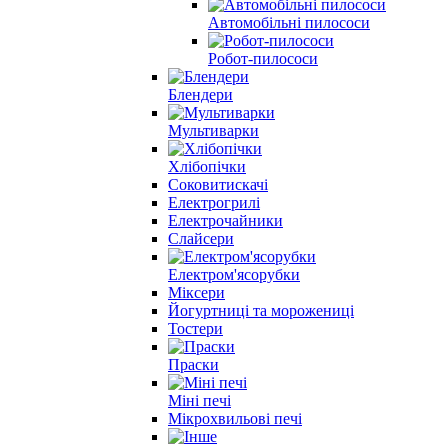
Автомобільні пилососи
Робот-пилососи
Блендери
Мультиварки
Хлібопічки
Соковитискачі
Електрогрилі
Електрочайники
Слайсери
Електром'ясорубки
Міксери
Йогуртниці та морожениці
Тостери
Праски
Мiнi печi
Мікрохвильові печі