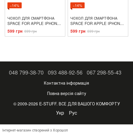
−14%
−14%
ЧОХОЛ ДЛЯ СМАРТФОНА
ЧОХОЛ ДЛЯ СМАРТФОНА
SPACE FOR APPLE IPHONE
SPACE FOR APPLE IPHONE
14 TRANSPARENT
14 PRO TRANSPARENT
599 грн
599 грн
699 грн
699 грн
048 799-38-70
093 488-92-56
067 298-55-43
Контактна інформація
Повна версія сайту
© 2009-2026 E-STUFF. ВСЕ ДЛЯ ВАШОГО КОМФОРТУ
Укр
Рус
Інтернет-магазин створений з Хорошоп