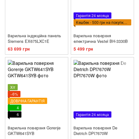
Гарантія 24 місяца
Кешбек - 500 грн на покупку ВПТ
Варильна індукційна панель
Варильна поверхня
Siemens EX675LXC1E
електрична Vestel BH-3330B
63 699 грн
5 499 грн
Хіт
−6%
ДОВІЧНА ГАРАНТІЯ
4
6
Гарантія 24 місяца
Варильна поверхня Gorenje
Варильна поверхня De
GKTW641SYB
Dietrich DPI7670W