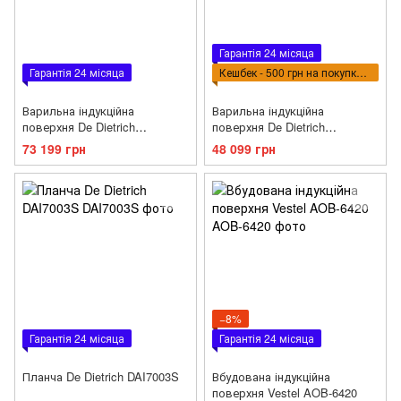
Гарантія 24 місяца
Гарантія 24 місяца
Кешбек - 500 грн на покупку ВПТ
Варильна індукційна
Варильна індукційна
поверхня De Dietrich
поверхня De Dietrich
DPI7698GS
DPI7689XS
73 199 грн
48 099 грн
−8%
Гарантія 24 місяца
Гарантія 24 місяца
Планча De Dietrich DAI7003S
Вбудована індукційна
поверхня Vestel AOB-6420