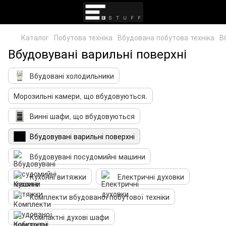
Каталог
Побутова техніка
Вбудована побутова техніка
В
Вбудовувані варильні поверхні
Вбудовані холодильники
Морозильні камери, що вбудовуються.
Винні шафи, що вбудовуються
Вбудовувані варильні поверхні
Вбудовувані посудомийні машини
Кухонні витяжки
Електричні духовки
Комплекти вбудованої побутової техніки
Компактні духові шафи