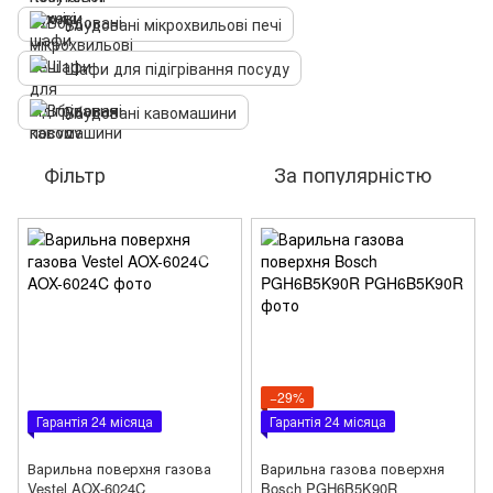
Вбудовані мікрохвильові печі
Шафи для підігрівання посуду
Вбудовані кавомашини
Фільтр
За популярністю
−29%
Гарантія 24 місяца
Гарантія 24 місяца
Варильна поверхня газова
Варильна газова поверхня
Vestel AOX-6024C
Bosch PGH6B5K90R