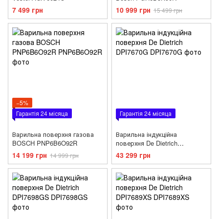
7 499 грн
10 999 грн
15 499 грн
−5%
Гарантія 24 місяца
Гарантія 24 місяца
Варильна поверхня газова
Варильна індукційна
BOSCH PNP6B6O92R
поверхня De Dietrich
DPI7670G
14 199 грн
43 299 грн
14 999 грн