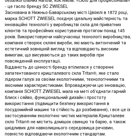
- це гасло бренду SC ZWIESEL
Заснована в Нижньо-Баварському місті Цвізелі в 1872 році,
марка SCHOTT ZWIESEL поєднує ідеальну майстерність та
інноваційні технології у виробництві скла для приватних
клієнтів та професійних користувачів протягом понад 145
років. Використовуючи найсучасніші технології виробництва,
компанія створює скляні вироби, які мають витончений та
естетичний зовнішній вигляд та відповідають високим
вимогам, що висуваються до таких виробів при
повсякденній експлуатації.
Відданість до цінності бренду втілилася у створенні
запатентованого кришталевого скла Tritan®, яке стало
лідером галузі за своїми екологічними, технологічними та
якісними характеристиками. Впроваджуючи цю інновацію,
компанія SCHOTT ZWIESEL мала на меті об'єднати гарний
блиск і сяйво, функціональний дизайн і простоту
використання (підвищити безпеку використання в
посудомийній машині та стійкість до розбивання), і все це із
застосуванням екологічно чистих матеріалів.Кришталеве
скло Tritan® не містить домішок свинцю та барію, а також
шкідливих для навколишнього середовища речовин,
повністю відповідаючи екологічним стандартам.