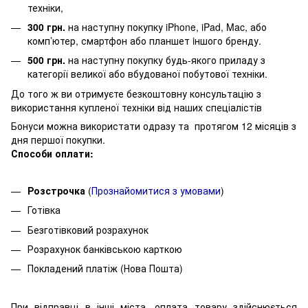
техніки,
300 грн.
на наступну покупку iPhone, iPad, Mac, або
комп’ютер, смартфон або планшет iншого бренду.
500 грн.
на наступну покупку будь-якого приладу з
категорії великої або вбудованої побутової техніки.
До того ж ви отримуєте безкоштовну консультацію з
використання купленої техніки від наших спеціалістів
Бонуси можна використати одразу та протягом 12 місяців з
дня першої покупки.
Способи оплати:
Розстрочка
(
Про
знайомитися з умовами
)
Готівка
Безготівковий розрахунок
Розрахунок банківською карткою
Покладений платіж (Нова Пошта)
При відправці в інші міста, оплата товару здійснюється