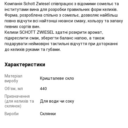
Компанія Schott Zwiesel співпрацює з відомими сомельє та
інститутами вина для розробки правильних форм келихів.
Форма, розроблена спільно з сомельє, дозволяє найбільш
повно відчути всі найтонші нюанси смаку, кольору та запаху
певних сортів вин.
Келихи SCHOTT ZWIESEL здатні розкрити аромат,
підкреслити смак, зберегти баланс напою, а також
подарувати неймовірні тактильні відчуття при доторканні
до келихів руками та губами.
Характеристики
Матеріал
Кришталеве скло
виробу
Об'єм, мл
440
Призначення
(для келихів та
Для води чи соку
склянок)
Вироби
Склянки