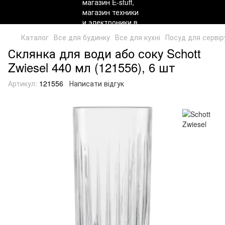
Каталог
Все для будинку
Все для кухні
Посуд для сервір
Склянка для води або соку Schott
Zwiesel 440 мл (121556), 6 шт
Артикул:
121556
Написати відгук