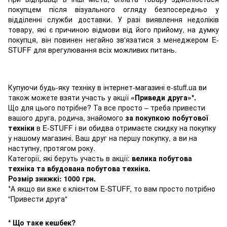
покупцем після візуального огляду безпосередньо у
відділенні служби доставки. У разі виявлення недоліків
товару, які є причиною відмови від його прийому, на думку
покупця, він повинен негайно зв'язатися з менеджером E-
STUFF для врегулювання всіх можливих питань.
Купуючи будь-яку техніку в інтернет-магазині e-stuff.ua ви
також можете взяти участь у акції
«Приведи друга»*.
Що для цього потрібне? Та все просто – треба привести
вашого друга, родича, знайомого
за покупкою побутової
техніки
в E-STUFF і ви обидва отримаєте скидку на покупку
у нашому магазині. Ваш друг на першу покупку, а ви на
наступну, протягом року.
Категорії, які беруть участь в акції:
велика побутова
техніка та вбудована побутова техніка.
Розмір знижкі: 1000 грн.
*А якщо ви вже є клієнтом E-STUFF, то вам просто потрібно
"Привести друга"
* Що таке кешбек?