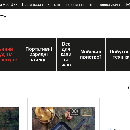
ід E-STUFF
Про магазин
Контактна інформація
Угода користувача
Пу
РТУ
Все
унний
Портативні
для
Мобільні
Побутов
уд ТМ
зарядні
кави
пристрої
техніка
ternya»
станції
та
чаю