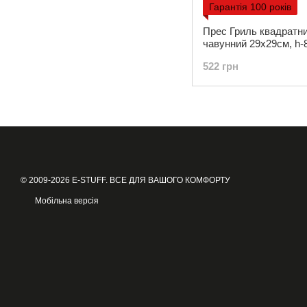
Гарантія 100 років
Прес Гриль квадратни
чавунний 29х29см, h-
3,5кг Maysternya (PGr
522 грн
© 2009-2026 E-STUFF. ВСЕ ДЛЯ ВАШОГО КОМФОРТУ
Мобільна версія