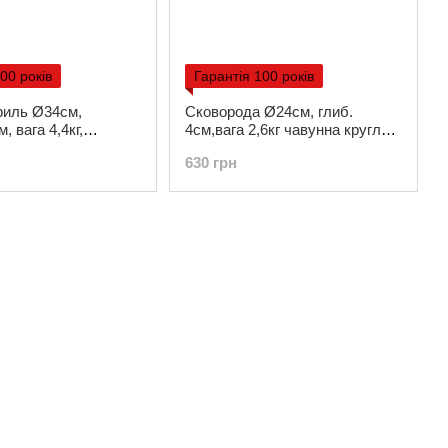
00 років
Гарантія 100 років
риль Ø34см,
Сковорода Ø24см, глиб.
, вага 4,4кг,
4см,вага 2,6кг чавунна кругла
40-40Gr)
гриль з дерев .ручкою (Т308)
630 грн