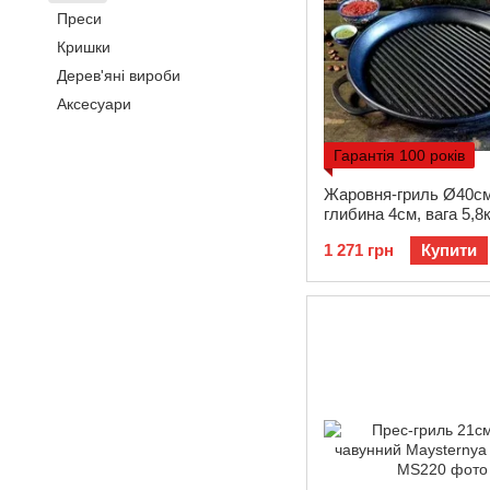
Преси
Кришки
Дерев'яні вироби
Аксесуари
Гарантія 100 років
Жаровня-гриль Ø40см
глибина 4см, вага 5,8к
чавунна (400-40Gr)
1 271 грн
Купити