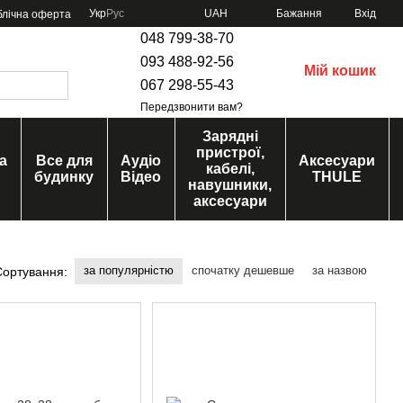
Укр
Рус
UAH
Бажання
Вхід
блічна оферта
048 799-38-70
093 488-92-56
Мій кошик
067 298-55-43
Передзвонити вам?
Зарядні
пристрої,
а
Все для
Аудіо
Аксесуари
кабелі,
будинку
Відео
THULE
навушники,
аксесуари
за популярністю
спочатку дешевше
за назвою
Сортування: