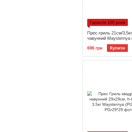
Гарантія 100 років
Прес-гриль 21см/3,5кг
чавунний Maysternya
696 грн
Купити