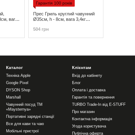
Гарантія 100 років
й,
Прес Гриль круглий чавунний
8см, вага
Ø35см, h - 8см, вага 3,4кг
29*29)
Maysternya (PGr350)
504 грн
Каталог
Клієнтам
Техніка Apple
Вхід до кабінету
Google Pixel
Блог
DYSON Shop
Оплата і доставка
Marshall
Гарантія та повернення
Чавунний посуд ТМ
TURBO Trade-In від E-STUFF
«Maysternya»
Про магазин
Портативні зарядні станції
Контактна інформація
Все для кави та чаю
Угода користувача
Мобільні пристрої
Публічна оферта