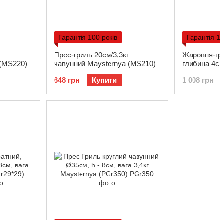
Гарантія 100 років
Гарантія 1
Прес-гриль 20см/3,3кг
Жаровня-г
 (MS220)
чавунний Maysternya (MS210)
глибина 4см
чавунна (3
648 грн
Купити
1 008 грн