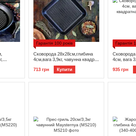
Гарантія 100 років
Гарантія 1
,
Сковорода 28x28см,глибина
Сковорода 
г,
4см,вага 3,9кг, чавунна квадр.
4см, вага 3
гриль (280-280-40MRgrill)
квадратна 
713 грн
Купити
935 грн