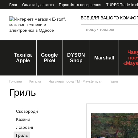
Перейти до основного контенту
Блог
Оплата і доставка
Гарантія та повернення
TURBO Trade-In в
ВСЕ ДЛЯ ВАШОГО КОМФО
Чав
Техніка
Google
DYSON
Marshall
пос
Apple
Pixel
Shop
«Mays
Головна
Каталог
Чавунний посуд ТМ «Maysternya»
Гриль
Гриль
Сковороди
Казани
Жаровні
Гриль