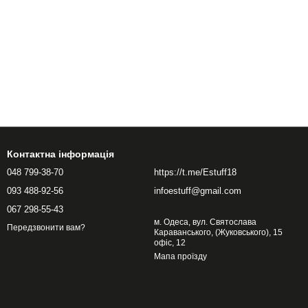
Контактна інформація
048 799-38-70
https://t.me/Estuff18
093 488-92-56
infoestuff@gmail.com
067 298-55-43
м. Одеса, вул. Святослава
Передзвонити вам?
Караванського, (Жуковського), 15
офіс, 12
Мапа проїзду