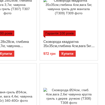
00 років
Гарантія 100 років
28х28см, глибина
Сковорода квадратна
,7кг, чавунна
35х35см,глибина 4см,вага 5кг,
гриль (Т307)
чавунна гриль для мангала
Купити
972 грн
Купити
(Т309)