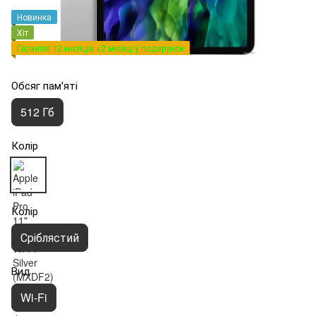
Новинка
Хіт
Гарантія 12 місяців +2 місяці у подарунок
Обсяг пам'яті
512 Гб
Колір
Колір
Сріблястий
Вид
Wi-Fi