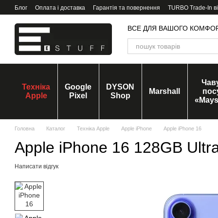
Перейти до основного контенту
Блог
Оплата і доставка
Гарантія та повернення
TURBO Trade-In в
ВСЕ ДЛЯ ВАШОГО КОМФО
Чав
Техніка
Google
DYSON
Marshall
пос
Apple
Pixel
Shop
«Mays
Головна
Каталог
Техніка Apple
Apple iPhone
Apple iPhone 16
Apple iPhone 16 128GB Ultr
Написати відгук