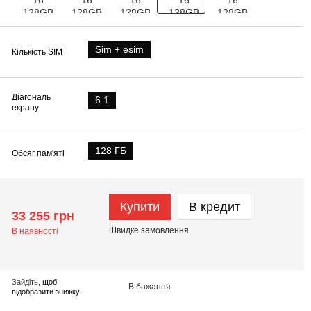
Sim + esim
Кількість SIM
Діагональ
6.1
екрану
128 ГБ
Обсяг пам'яті
Купити
В кредит
33 255 грн
Швидке
замовлення
В наявності
Зайдіть
, щоб
В бажання
відобразити знижку