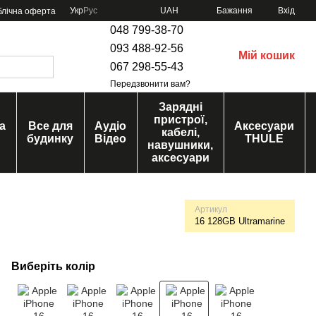
Укр
Рус
UAH
Бажання
Вхід
блічна оферта
048 799-38-70
093 488-92-56
Мій кошик
067 298-55-43
Передзвонити вам?
Зарядні
пристрої,
а
Все для
Аудіо
Аксесуари
кабелі,
будинку
Відео
THULE
навушники,
аксесуари
Артикул
16 128GB Ultramarine
Виберіть колір