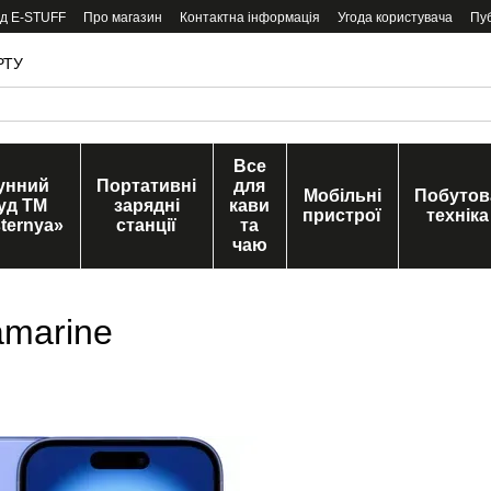
ід E-STUFF
Про магазин
Контактна інформація
Угода користувача
Пу
РТУ
Все
унний
Портативні
для
Мобільні
Побутов
уд ТМ
зарядні
кави
пристрої
техніка
ternya»
станції
та
чаю
amarine