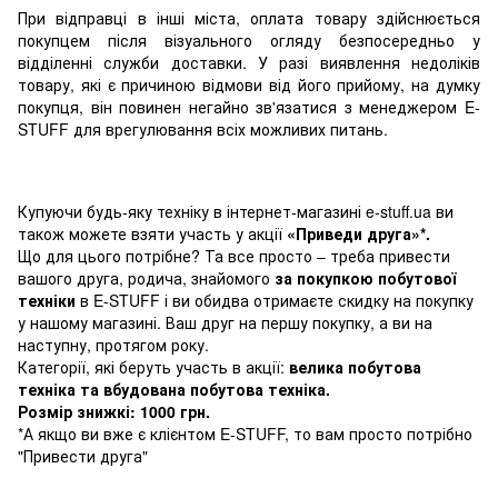
При відправці в інші міста, оплата товару здійснюється
покупцем після візуального огляду безпосередньо у
відділенні служби доставки. У разі виявлення недоліків
товару, які є причиною відмови від його прийому, на думку
покупця, він повинен негайно зв'язатися з менеджером E-
STUFF для врегулювання всіх можливих питань.
Купуючи будь-яку техніку в інтернет-магазині e-stuff.ua ви
також можете взяти участь у акції
«Приведи друга»*.
Що для цього потрібне? Та все просто – треба привести
вашого друга, родича, знайомого
за покупкою побутової
техніки
в E-STUFF і ви обидва отримаєте скидку на покупку
у нашому магазині. Ваш друг на першу покупку, а ви на
наступну, протягом року.
Категорії, які беруть участь в акції:
велика побутова
техніка та вбудована побутова техніка.
Розмір знижкі: 1000 грн.
*А якщо ви вже є клієнтом E-STUFF, то вам просто потрібно
"Привести друга"