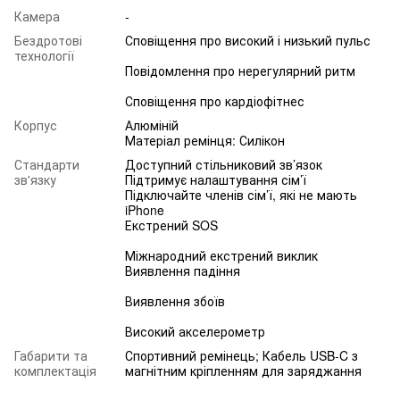
Камера
-
Бездротові
Сповіщення про високий і низький пульс
технології
Повідомлення про нерегулярний ритм
Сповіщення про кардіофітнес
Корпус
Алюміній
Матеріал ремінця: Силікон
Стандарти
Доступний стільниковий зв’язок
зв'язку
Підтримує налаштування сім’ї
Підключайте членів сім’ї, які не мають
iPhone
Екстрений SOS
Міжнародний екстрений виклик
Виявлення падіння
Виявлення збоїв
Високий акселерометр
Габарити та
Спортивний ремінець; Кабель USB-C з
комплектація
магнітним кріпленням для заряджання