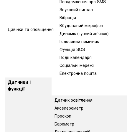
Повідомлення про SMS
Звуковий сигнал
Вібрація
Вбудований мікрофон
Дзвінки та оповіщення
Динамік (гучний зв'язок)
Голосовий помічник
Функція SOS
Події календаря
Соціальні мережі
Електронна пошта
Датчики і
функції
Датчик освітлення
Акселерометр
Гіроскоп
Барометр
Лічильник калорій