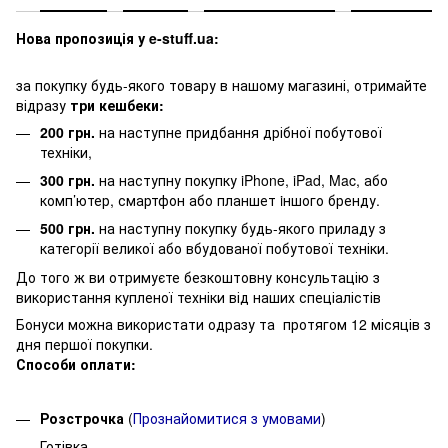
Нова пропозиція у e-stuff.ua:
за покупку будь-якого товару в нашому магазині, отримайте
відразу
три кешбеки:
200 грн.
на наступне придбання дрібної побутової
техніки,
300 грн.
на наступну покупку iPhone, iPad, Mac, або
комп’ютер, смартфон або планшет iншого бренду.
500 грн.
на наступну покупку будь-якого приладу з
категорії великої або вбудованої побутової техніки.
До того ж ви отримуєте безкоштовну консультацію з
використання купленої техніки від наших спеціалістів
Бонуси можна використати одразу та протягом 12 місяців з
дня першої покупки.
Способи оплати:
Розстрочка
(
Про
знайомитися з умовами
)
Готівка