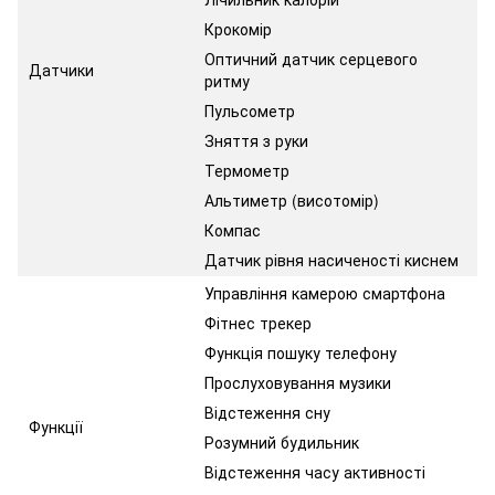
Крокомір
Оптичний датчик серцевого
Датчики
ритму
Пульсометр
Зняття з руки
Термометр
Альтиметр (висотомір)
Компас
Датчик рівня насиченості киснем
Управління камерою смартфона
Фітнес трекер
Функція пошуку телефону
Прослуховування музики
Відстеження сну
Функції
Розумний будильник
Відстеження часу активності