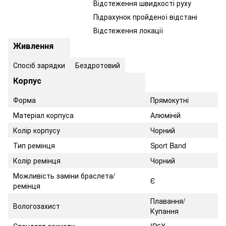
Відстеження швидкості руху
Підрахунок пройденої відстані
Відстеження локації
Живлення
Спосіб зарядки
Бездротовий
Корпус
Форма
Прямокутні
Матеріал корпуса
Алюміній
Колір корпусу
Чорний
Тип ремінця
Sport Band
Колір ремінця
Чорний
Можливість заміни браслета/
Є
ремінця
Плавання/
Вологозахист
Купання
Стандарт захисту
IP6X