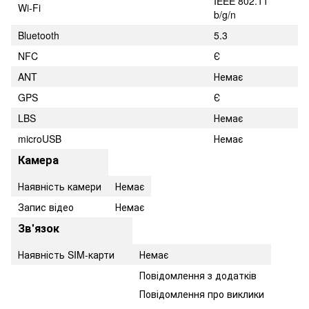
IEEE 802.11
Wi-Fi
b/g/n
Bluetooth
5.3
NFC
Є
ANT
Немає
GPS
Є
LBS
Немає
microUSB
Немає
Камера
Наявність камери
Немає
Запис відео
Немає
Зв'язок
Наявність SIM-карти
Немає
Повідомлення з додатків
Повідомлення про виклики