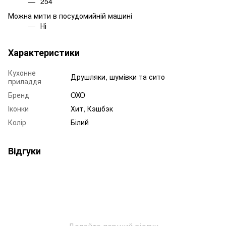
254
Можна мити в посудомийній машині
Ні
Характеристики
Кухонне
Друшляки, шумівки та сито
приладдя
Бренд
OXO
Іконки
Хит, Кэшбэк
Колір
Білий
Відгуки