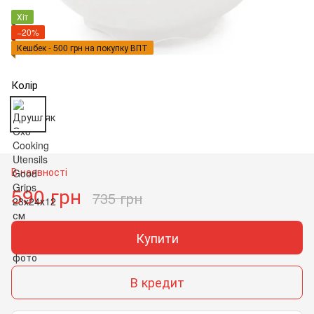
Хіт
−20%
Кешбек - 500 грн на покупку ВПТ
Колір
В наявності
590 грн
735 грн
Купити
В кредит