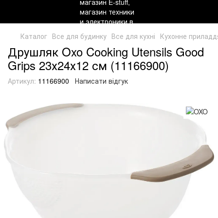
Каталог
Все для будинку
Все для кухні
Кухонне приладд
Друшляк Oxo Cooking Utensils Good
Grips 23х24х12 см (11166900)
Артикул:
11166900
Написати відгук