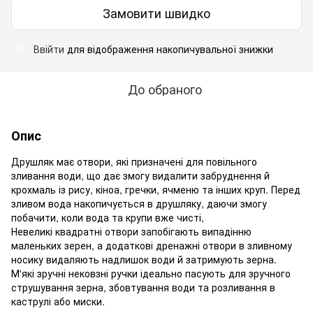
Замовити швидко
Ввійти
для відображення накопичувальної знижки
%
До обраного
Опис
Друшляк має отвори, які призначені для повільного
зливання води, що дає змогу видалити забруднення й
крохмаль із рису, кіноа, гречки, ячменю та інших круп. Перед
зливом вода накопичується в друшляку, даючи змогу
побачити, коли вода та крупи вже чисті,
Невеликі квадратні отвори запобігають випадінню
маленьких зерен, а додаткові дренажні отвори в зливному
носику видаляють надлишок води й затримують зерна.
М'які зручні нековзні ручки ідеально пасують для зручного
струшування зерна, збовтування води та розливання в
каструлі або миски.