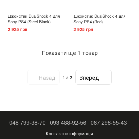
Джойстик DualShock 4 для
Джойстик DualShock 4 для
Sony PS4 (Steel Black)
Sony PS4 (Red)
2 925 грн
2 925 грн
Показати ще 1 товар
Назад
Вперед
1
з 2
048 799-38-70
093 488-92-56
067 298-55-43
Контактна інформація