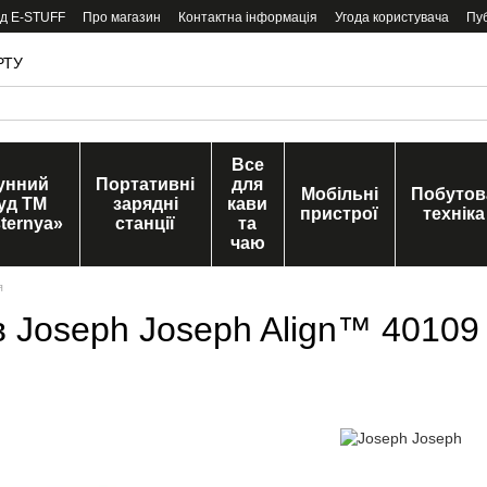
ід E-STUFF
Про магазин
Контактна інформація
Угода користувача
Пу
РТУ
Все
унний
Портативні
для
Мобільні
Побутов
уд ТМ
зарядні
кави
пристрої
техніка
ternya»
станції
та
чаю
я
ів Joseph Joseph Align™ 40109