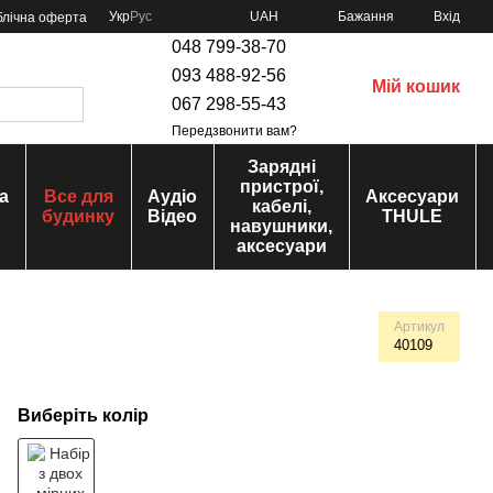
Укр
Рус
UAH
Бажання
Вхід
блічна оферта
048 799-38-70
093 488-92-56
Мій кошик
067 298-55-43
Передзвонити вам?
Зарядні
пристрої,
а
Все для
Аудіо
Аксесуари
кабелі,
будинку
Відео
THULE
навушники,
аксесуари
Артикул
40109
Виберіть колір