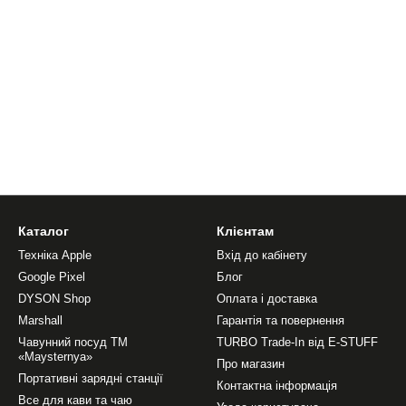
Каталог
Клієнтам
Техніка Apple
Вхід до кабінету
Google Pixel
Блог
DYSON Shop
Оплата і доставка
Marshall
Гарантія та повернення
Чавунний посуд ТМ
TURBO Trade-In від E-STUFF
«Maysternya»
Про магазин
Портативні зарядні станції
Контактна інформація
Все для кави та чаю