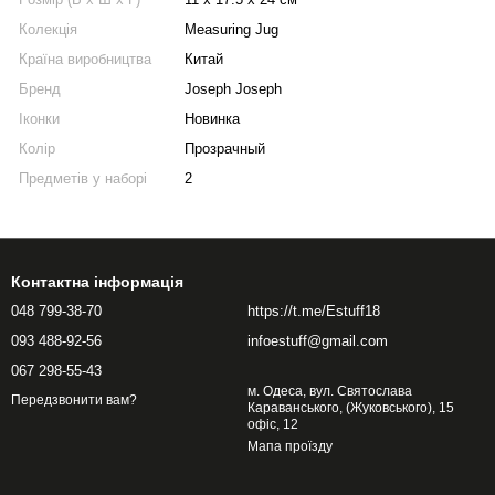
Колекція
Measuring Jug
Країна виробництва
Китай
Бренд
Joseph Joseph
Іконки
Новинка
Колір
Прозрачный
Предметів у наборі
2
Контактна інформація
048 799-38-70
https://t.me/Estuff18
093 488-92-56
infoestuff@gmail.com
067 298-55-43
м. Одеса, вул. Святослава
Передзвонити вам?
Караванського, (Жуковського), 15
офіс, 12
Мапа проїзду