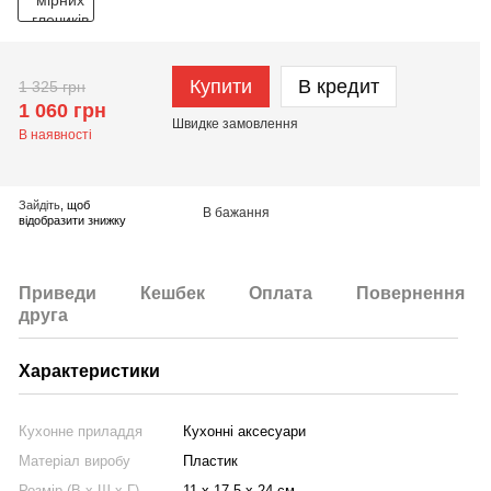
Купити
В кредит
1 325 грн
1 060 грн
Швидке
замовлення
В наявності
Зайдіть
, щоб
В бажання
відобразити знижку
Приведи
Кешбек
Оплата
Повернення
друга
Характеристики
Кухонне приладдя
Кухонні аксесуари
Матеріал виробу
Пластик
Розмір (В х Ш х Г)
11 x 17.5 x 24 см