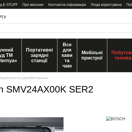
ід E-STUFF
Про магазин
Контактна інформація
Угода користувача
Пу
РТУ
Все
унний
Портативні
для
Мобільні
Побутов
уд ТМ
зарядні
кави
пристрої
техніка
ternya»
станції
та
чаю
будовувані посудомийні машини
ch SMV24AX00K SER2