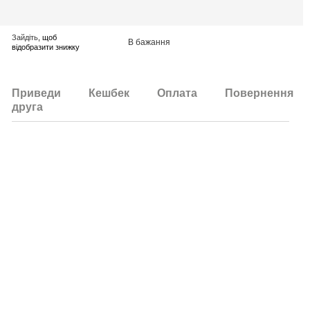
Зайдіть
, щоб
В бажання
відобразити знижку
Приведи
Кешбек
Оплата
Повернення
друга