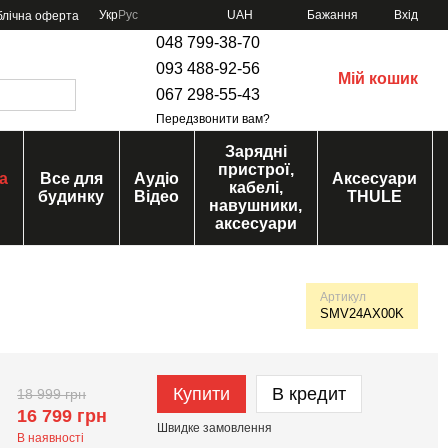
Укр
Рус
UAH
Бажання
Вхід
блічна оферта
048 799-38-70
093 488-92-56
Мій кошик
067 298-55-43
Передзвонити вам?
Зарядні
пристрої,
а
Все для
Аудіо
Аксесуари
кабелі,
будинку
Відео
THULE
навушники,
аксесуари
Артикул
SMV24AX00K
Купити
В кредит
18 999 грн
16 799 грн
Швидке
замовлення
В наявності