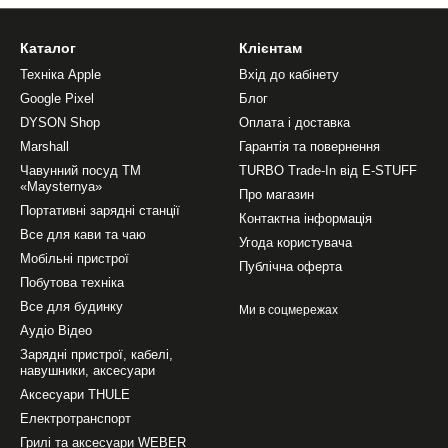
Каталог
Клієнтам
Техніка Apple
Вхід до кабінету
Google Pixel
Блог
DYSON Shop
Оплата і доставка
Marshall
Гарантія та повернення
Чавунний посуд ТМ
TURBO Trade-In від E-STUFF
«Maysternya»
Про магазин
Портативні зарядні станції
Контактна інформація
Все для кави та чаю
Угода користувача
Мобільні пристрої
Публічна оферта
Побутова техніка
Все для будинку
Ми в соцмережах
Аудіо Відео
Зарядні пристрої, кабелі,
навушники, аксесуари
Аксесуари THULE
Електротранспорт
Грилі та аксесуари WEBER