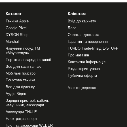
Каталог
Клієнтам
Техніка Apple
Вхід до кабінету
Google Pixel
Блог
DYSON Shop
Оплата і доставка
Marshall
Гарантія та повернення
Чавунний посуд ТМ
TURBO Trade-In від E-STUFF
«Maysternya»
Про магазин
Портативні зарядні станції
Контактна інформація
Все для кави та чаю
Угода користувача
Мобільні пристрої
Публічна оферта
Побутова техніка
Все для будинку
Ми в соцмережах
Аудіо Відео
Зарядні пристрої, кабелі,
навушники, аксесуари
Аксесуари THULE
Електротранспорт
Грилі та аксесуари WEBER