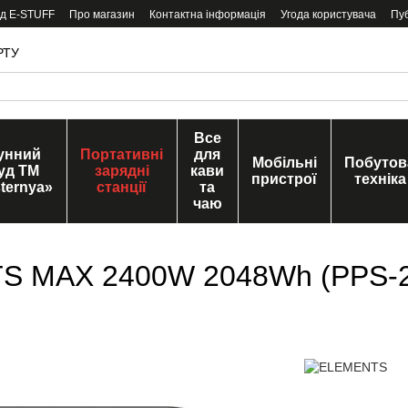
ід E-STUFF
Про магазин
Контактна інформація
Угода користувача
Пу
РТУ
Все
унний
Портативні
для
Мобільні
Побутов
уд ТМ
зарядні
кави
пристрої
техніка
ternya»
станції
та
чаю
TS MAX 2400W 2048Wh (PPS-