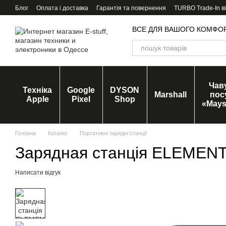
Перейти до основного контенту
Блог
Оплата і доставка
Гарантія та повернення
TURBO Trade-In в
ВСЕ ДЛЯ ВАШОГО КОМФО
Чав
Техніка
Google
DYSON
Marshall
пос
Apple
Pixel
Shop
«Mays
Головна
Каталог
Портативні зарядні станції
Зарядная станція ELEMEN
Написати відгук