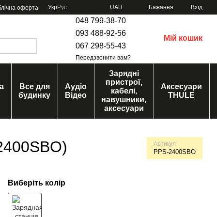
Укр
Рус
UAH
Бажання
Вхід
блічна оферта
048 799-38-70
093 488-92-56
Мій кошик
067 298-55-43
Передзвонити вам?
Зарядні
пристрої,
а
Все для
Аудіо
Аксесуари
кабелі,
будинку
Відео
THULE
навушники,
аксесуари
2400SBO)
Артикул
PPS-2400SBO
Виберіть колір