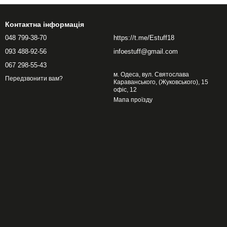
Контактна інформація
048 799-38-70
https://t.me/Estuff18
093 488-92-56
infoestuff@gmail.com
067 298-55-43
м. Одеса, вул. Святослава
Передзвонити вам?
Караванського, (Жуковського), 15
офіс, 12
Мапа проїзду