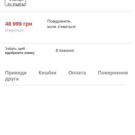
Повідомити,
48 999 грн
коли з'явиться
Очікується
Зайдіть
, щоб
В бажання
відобразити знижку
Приведи
Кешбек
Оплата
Повернення
друга