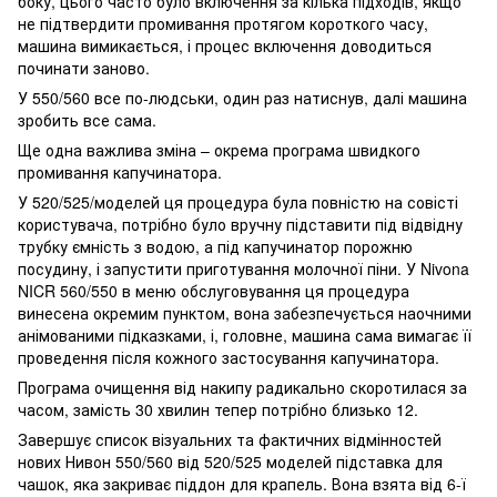
боку, цього часто було включення за кілька підходів, якщо
не підтвердити промивання протягом короткого часу,
машина вимикається, і процес включення доводиться
починати заново.
У 550/560 все по-людськи, один раз натиснув, далі машина
зробить все сама.
Ще одна важлива зміна – окрема програма швидкого
промивання капучинатора.
У 520/525/моделей ця процедура була повністю на совісті
користувача, потрібно було вручну підставити під відвідну
трубку ємність з водою, а під капучинатор порожню
посудину, і запустити приготування молочної піни. У Nivona
NICR 560/550 в меню обслуговування ця процедура
винесена окремим пунктом, вона забезпечується наочними
анімованими підказками, і, головне, машина сама вимагає її
проведення після кожного застосування капучинатора.
Програма очищення від накипу радикально скоротилася за
часом, замість 30 хвилин тепер потрібно близько 12.
Завершує список візуальних та фактичних відмінностей
нових Нивон 550/560 від 520/525 моделей підставка для
чашок, яка закриває піддон для крапель. Вона взята від 6-ї