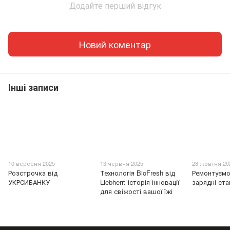
Додайте перший відгук
Новий коментар
Інші записи
10 вересня 2025
13 червня 2025
28 жовтня 20
Розстрочка від
Технологія BioFresh від
Ремонтуємо
УКРСИБАНКУ
Liebherr: історія інновації
зарядні стан
для свіжості вашої їжі