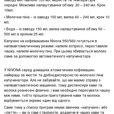
середні. Можливе налаштування об'єму: 20 – 240 мл. Крок
10мл.
• Молочна піна – із заводу 150 мл, вилка 40 – 240 мл, крок 10
мл.
• Вода – із заводу 150 мл, вилка налаштування об'єму 50 –
500 мл із кроком 25 мл.
Капучіно на кофемашинах Nivona 550/560 готується в
напівавтоматичному режимі: налили еспресо, переставили
чашку, налили молочну піну. При цьому збивається молоко
саме за допомогою автоматичного капучинатора.
У NIVONA серед домашніх атоматичних кофемашин,
найкращі за якістю та дрібнодисперсністю молочної піни
капучинатори. Але не забувайте, що ми маємо справу з
напівавтоматичною машиною, тому диспенсери кави та
молока рознесені фізично, і вам необхідно пересувати чашку
між ними, тобто процеси приготування кави та молока
відбуваються окремо один від одного.
Саме тому у списку програм немає звичних «капучино» або
«латте» – ви їх самі створюєте, додаючи в чашку кави та