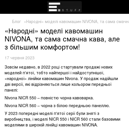
Блог
«Народні» моделі кавомашин NIVONA, та сама смачна
«Народні» моделі кавомашин
NIVONA, та сама смачна кава, але
з більшим комфортом!
17 червня 2023
Зовсім недавно, в 2022 році стартували продажі нових
моделей п'ятої, тобто найпершої і найдоступнішої,
«народної» лінійки кавомашин Nivona. У продаж надійшли
дві версії, які відрізняються лише кольором передньої
панелі:
Nivona NICR 550 – повністю чорна кавоварка.
Nivona NICR 560 – чорна з білою передньою панеллю.
У 2023 попередні моделі п'ятої серії були зняті з
виробництва, і моделі NICR 550 і NICR 560 стали базовими
моделями в широкій лінійці кавомашин NIVONA.