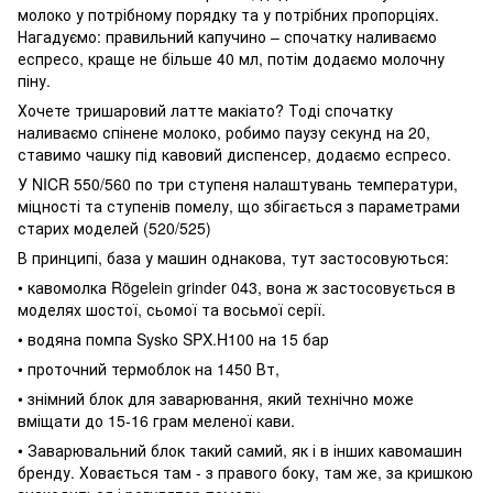
молоко у потрібному порядку та у потрібних пропорціях.
Нагадуємо: правильний капучино – спочатку наливаємо
еспресо, краще не більше 40 мл, потім додаємо молочну
піну.
Хочете тришаровий латте макіато? Тоді спочатку
наливаємо спінене молоко, робимо паузу секунд на 20,
ставимо чашку під кавовий диспенсер, додаємо еспресо.
У NICR 550/560 по три ступеня налаштувань температури,
міцності та ступенів помелу, що збігається з параметрами
старих моделей (520/525)
В принципі, база у машин однакова, тут застосовуються:
• кавомолка Rögelein grinder 043, вона ж застосовується в
моделях шостої, сьомої та восьмої серії.
• водяна помпа Sysko SPX.H100 на 15 бар
• проточний термоблок на 1450 Вт,
• знімний блок для заварювання, який технічно може
вміщати до 15-16 грам меленої кави.
• Заварювальний блок такий самий, як і в інших кавомашин
бренду. Ховається там - з правого боку, там же, за кришкою