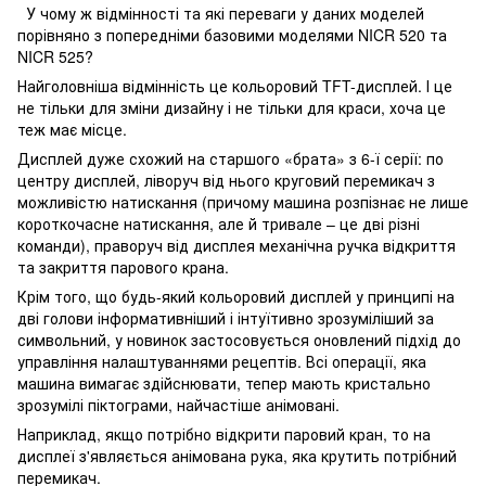
У чому ж відмінності та які переваги у даних моделей
порівняно з попередніми базовими моделями NICR 520 та
NICR 525?
Найголовніша відмінність це кольоровий TFT-дисплей. І це
не тільки для зміни дизайну і не тільки для краси, хоча це
теж має місце.
Дисплей дуже схожий на старшого «брата» з 6-ї серії: по
центру дисплей, ліворуч від нього круговий перемикач з
можливістю натискання (причому машина розпізнає не лише
короткочасне натискання, але й тривале – це дві різні
команди), праворуч від дисплея механічна ручка відкриття
та закриття парового крана.
Крім того, що будь-який кольоровий дисплей у принципі на
дві голови інформативніший і інтуїтивно зрозуміліший за
символьний, у новинок застосовується оновлений підхід до
управління налаштуваннями рецептів. Всі операції, яка
машина вимагає здійснювати, тепер мають кристально
зрозумілі піктограми, найчастіше анімовані.
Наприклад, якщо потрібно відкрити паровий кран, то на
дисплеї з'являється анімована рука, яка крутить потрібний
перемикач.