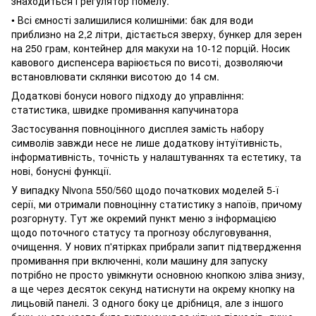
знаходиться і регулятор помелу.
• Всі ємності залишилися колишніми: бак для води
приблизно на 2,2 літри, дістається зверху, бункер для зерен
на 250 грам, контейнер для макухи на 10-12 порцій. Носик
кавового диспенсера варіюється по висоті, дозволяючи
встановлювати склянки висотою до 14 см.
Додаткові бонуси нового підходу до управління:
статистика, швидке промивання капучинатора
Застосування повноцінного дисплея замість набору
символів завжди несе не лише додаткову інтуїтивність,
інформативність, точність у налаштуваннях та естетику, та
нові, бонусні функції.
У випадку Nivona 550/560 щодо початкових моделей 5-ї
серії, ми отримали повноцінну статистику з напоїв, причому
розгорнуту. Тут же окремий пункт меню з інформацією
щодо поточного статусу та прогнозу обслуговування,
очищення. У нових п'ятірках прибрали запит підтвердження
промивання при включенні, коли машину для запуску
потрібно не просто увімкнути основною кнопкою зліва знизу,
а ще через десяток секунд натиснути на окрему кнопку на
лицьовій панелі. З одного боку це дрібниця, але з іншого