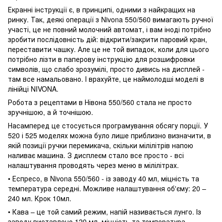
Екранні інструкції є, в принципі, одними з найкращих на
ринку. Так, деякі операції з Nivona 550/560 вимагають ручної
участі, це не повний молочний автомат, і вам іноді потрібно
зробити послідовність дій: відкрити/закрити паровий кран,
переставити чашку. Але це не той випадок, коли для цього
потрібно лізти в паперову інструкцію для розшифровки
символів, що слабо зрозумілі, просто дивись на дисплей -
там все намальовано. І врахуйте, це наймолодші моделі в
лінійці NIVONA.
Робота з рецептами в Нівона 550/560 стала не просто
зручнішою, а й точнішою.
Насамперед це стосується програмування обсягу порції. У
520 і 525 моделях можна було лише приблизно визначити, в
якій позиції ручки перемикача, скільки мілілітрів напою
наливає машина. З дисплеєм стало все просто - всі
налаштування проводять через меню в мілілітрах.
• Еспресо, в Nivona 550/560 - із заводу 40 мл, міцність та
температура середні. Можливе налаштування об'єму: 20 –
240 мл. Крок 10мл.
• Кава – це той самий режим, напій називається лунго. Із
заводу виставлено 120 мл, міцність та температура