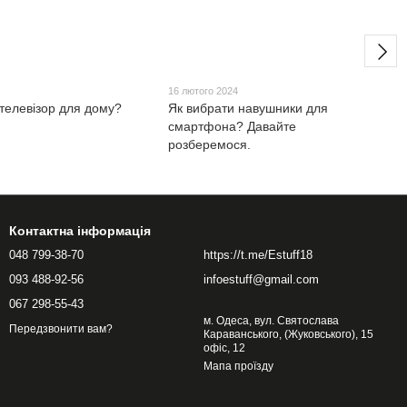
4
16 лютого 2024
 телевізор для дому?
Як вибрати навушники для
смартфона? Давайте
розберемося.
Контактна інформація
048 799-38-70
https://t.me/Estuff18
093 488-92-56
infoestuff@gmail.com
067 298-55-43
м. Одеса, вул. Святослава
Передзвонити вам?
Караванського, (Жуковського), 15
офіс, 12
Мапа проїзду