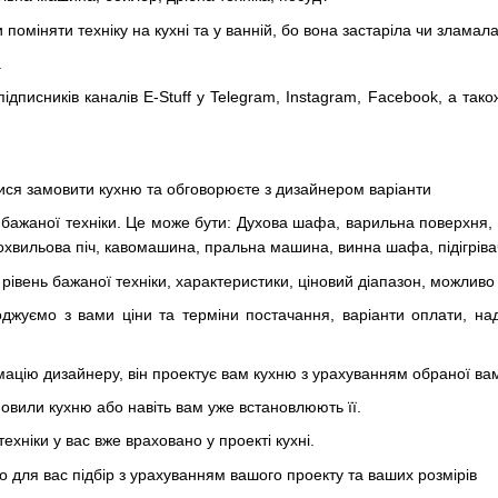
поміняти техніку на кухні та у ванній, бо вона застаріла чи зламал
.
ідписників каналів E-Stuff у Telegram, Instagram, Facebook, а тако
ися замовити кухню та обговорюєте з дизайнером варіанти
 бажаної техніки. Це може бути: Духова шафа, варильна поверхня,
охвильова піч, кавомашина, пральна машина, винна шафа, підігрівач 
рівень бажаної техніки, характеристики, ціновий діапазон, можливо
оджуємо з вами ціни та терміни постачання, варіанти оплати, н
ацію дизайнеру, він проектує вам кухню з урахуванням обраної вам
мовили кухню або навіть вам уже встановлюють її.
к техніки у вас вже враховано у проекті кухні.
 для вас підбір з урахуванням вашого проекту та ваших розмірів