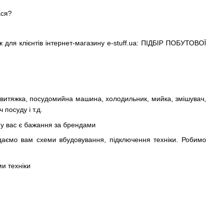
ася?
ж для клієнтів інтернет-магазину e-stuff.ua: ПІДБІР ПОБУТОВОЇ
 витяжка, посудомийна машина, холодильник, мийка, змішувач,
посуду і т.д.
 у вас є бажання за брендами
адаємо вам схеми вбудовування, підключення техніки. Робимо
и техніки