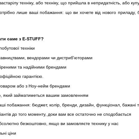
 застарілу техніку, або техніку, що прийшла в непридатність, або ку
отрібно лише ваші побажання: що ви хочете від нового приладу, б
ти саме з E-STUFF?
побутової техніки
ставництвами, вендорами чи дистриб'юторами
віреними та надійними брендами
 офіційною гарантією.
товаром або з Ноу-нейм брендами
, який займатиметься вашим замовленням
аші побажання: бюджет, колір, бренди, дизайн, функціонал, бажані 
іантів до того моменту, доки вам все остаточно не сподобається
абсолютно безкоштовно, якщо ви замовляєте технику у нас
ьні ціни