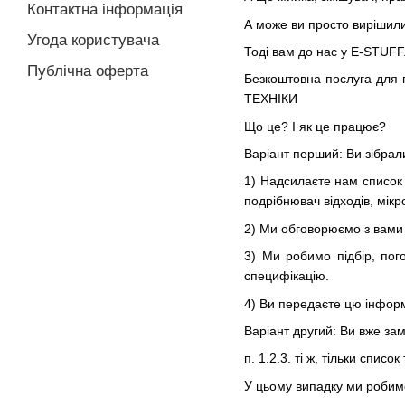
Контактна інформація
А може ви просто вирішили 
Угода користувача
Тоді вам до нас у E-STUFF
Публічна оферта
Безкоштовна послуга для п
ТЕХНІКИ
Що це? І як це працює?
Варіант перший: Ви зібрал
1) Надсилаєте нам список
подрібнювач відходів, мікр
2) Ми обговорюємо з вами 
3) Ми робимо підбір, пог
специфікацію.
4) Ви передаєте цю інформ
Варіант другий: Ви вже за
п. 1.2.3. ті ж, тільки списо
У цьому випадку ми робимо