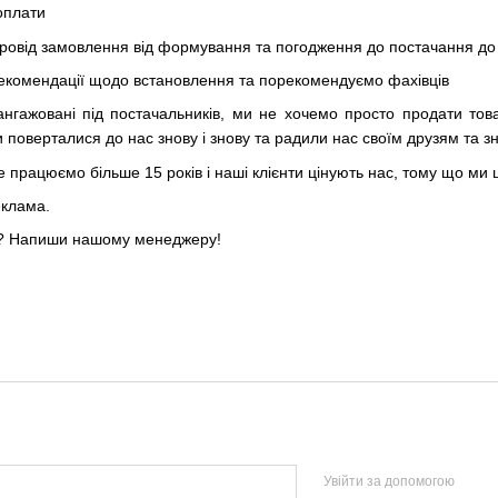
оплати
ровід замовлення від формування та погодження до постачання до
рекомендації щодо встановлення та порекомендуємо фахівців
ангажовані під постачальників, ми не хочемо просто продати тов
и поверталися до нас знову і знову та радили нас своїм друзям та 
е працюємо більше 15 років і наші клієнти цінують нас, тому що ми ц
еклама.
ку? Напиши нашому менеджеру!
Увійти за допомогою