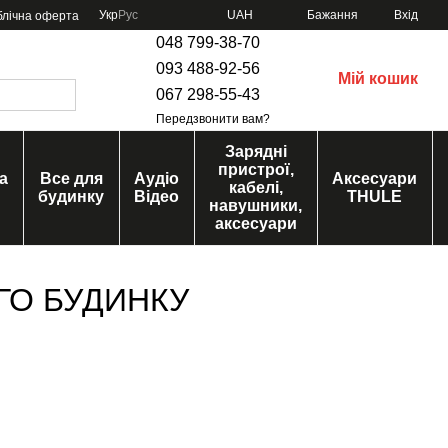
Укр
Рус
UAH
Бажання
Вхід
блічна оферта
048 799-38-70
093 488-92-56
Мій кошик
067 298-55-43
Передзвонити вам?
Зарядні
пристрої,
а
Все для
Аудіо
Аксесуари
кабелі,
будинку
Відео
THULE
навушники,
аксесуари
ГО БУДИНКУ