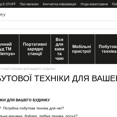
ід E-STUFF
Про магазин
Контактна інформація
Угода користувача
Пу
РТУ
Все
унний
Портативні
для
Мобільні
Побутов
уд ТМ
зарядні
кави
пристрої
техніка
ternya»
станції
та
чаю
УТОВОЇ ТЕХНІКИ ДЛЯ ВАШЕГО БУДИНКУ
БУТОВОЇ ТЕХНІКИ ДЛЯ ВАШЕ
НІКИ ДЛЯ ВАШЕГО БУДИНКУ
 Потрібна побутова техніка для неї?
льна машина, бойлер, дрібна техніка, посуд?