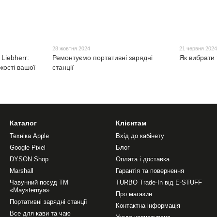
28 жовтня 2024
21 червня 202
 Liebherr:
Ремонтуємо портативні зарядні
Як вибрати
іжості вашої
станції
Каталог
Клієнтам
Техніка Apple
Вхід до кабінету
Google Pixel
Блог
DYSON Shop
Оплата і доставка
Marshall
Гарантія та повернення
Чавунний посуд ТМ
TURBO Trade-In від E-STUFF
«Maysternya»
Про магазин
Портативні зарядні станції
Контактна інформація
Все для кави та чаю