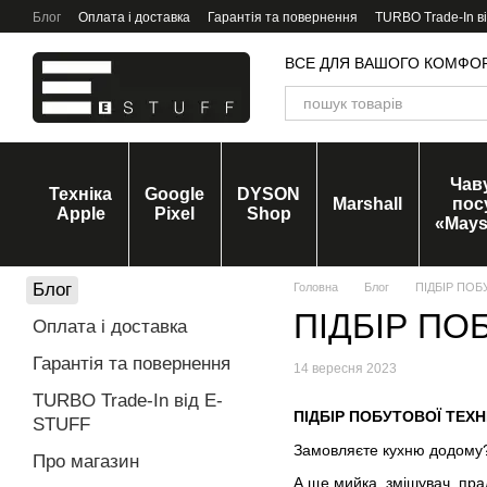
Перейти до основного контенту
Блог
Оплата і доставка
Гарантія та повернення
TURBO Trade-In в
ВСЕ ДЛЯ ВАШОГО КОМФО
Чав
Техніка
Google
DYSON
Marshall
пос
Apple
Pixel
Shop
«Mays
Блог
Головна
Блог
ПІДБІР ПОБ
ПІДБІР ПО
Оплата і доставка
Гарантія та повернення
14 вересня 2023
TURBO Trade-In від E-
ПІДБІР ПОБУТОВОЇ ТЕХ
STUFF
Замовляєте кухню додому?
Про магазин
А ще мийка, змішувач, пра