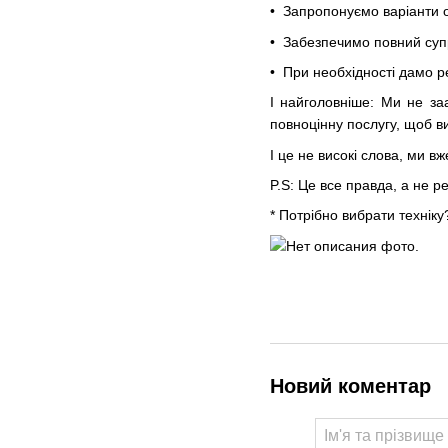
• Запропонуємо варіанти 
• Забезпечимо повний суп
• При необхідності дамо 
І найголовніше: Ми не за
повноцінну послугу, щоб в
І це не високі слова, ми вж
P.S: Це все правда, а не р
* Потрібно вибрати техні
Новий коментар